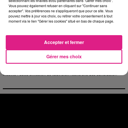
sélectionnant les finalités et/ou partenaires dans "Gérer mes choix".
4 août 2026
Vous pouvez également refuser en cliquant sur "Continuer sans
Officiel : Gauthier Hein quitte le FC Metz pour l'OGC Nice
accepter". Vos préférences ne s'appliqueront que pour ce site. Vous
4 août 2026
pouvez mettre à jour vos choix, ou retirer votre consentement à tout
Officiel : le lac de Madine reporte son feu d’artifice
moment via le lien "Gérer les cookies" situé en bas de chaque page.
4 août 2026
Eclipse Solaire du 12 août : où voir ce phénomène en Lorraine ?
Accepter et fermer
31 juillet 2026
Chalets de Noël solidaires : la ville de Metz lance un appel à...
31 juillet 2026
Gérer mes choix
Vosges : les feux d’artifice de Gérardmer sont annulés
31 juillet 2026
Insolite : cette émission de télévision recherche des candidats...