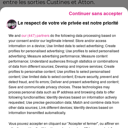
entre les sorties Custines et Atton.
Continuer sans accepter
Cela signifie que la circulation sera coupée
Le respect de votre vie privée est notre priorité
dans les deux sens de circulation
du samedi
21 septembre 20h au lundi 23 septembre
We and
our (447) partners
do the following data processing based on
your consent and/or our legitimate interest: Store and/or access
6h00
.
information on a device; Use limited data to select advertising; Create
profiles for personalised advertising; Use profiles to select personalised
advertising; Measure advertising performance; Measure content
La semaine dernière, cette coupure avait
performance; Understand audiences through statistics or combinations
of data from different sources; Develop and improve services; Create
entraîné de gros bouchons sur le réseau
profiles to personalise content; Use profiles to select personalised
content; Use limited data to select content; Ensure security, prevent and
secondaire.
detect fraud, and fix errors; Deliver and present advertising and content;
FIL ACTUS
Save and communicate privacy choices. These technologies may
process personal data such as IP address and browsing data to offer
following functionalities: Identify devices based on information actively
requested; Use precise geolocation data; Match and combine data from
12h06
other data sources; Link different devices; Identify devices based on
Metz : une distribution de lunette gratuite pour voir l’éclipse
information transmitted automatically.
5 août 2026
Casting de Woof : l'Euro-Métropole de Metz part à la recherche de...
Vous pouvez accepter en cliquant sur "Accepter et fermer", ou affiner en