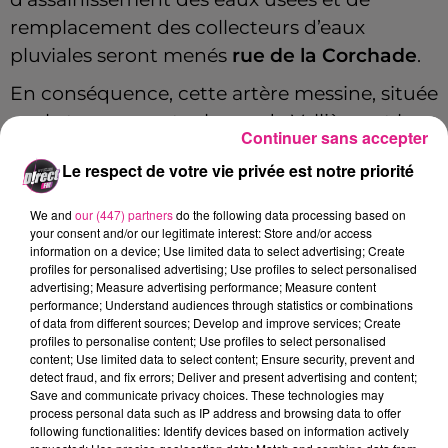
remplacement des collecteurs d’eaux
pluviales seront menés
rue de la Corchade
.
En conséquence, cette artère messine, située
sur le tronçon entre la rue de Vallières et la
Continuer sans accepter
rue des Chaufourniers sera
interdite à la
Le respect de votre vie privée est notre priorité
circulation
durant toute la durée du chantier
et un plan de déviation sera mis en place.
We and
our (447) partners
do the following data processing based on
your consent and/or our legitimate interest: Store and/or access
information on a device; Use limited data to select advertising; Create
profiles for personalised advertising; Use profiles to select personalised
advertising; Measure advertising performance; Measure content
performance; Understand audiences through statistics or combinations
of data from different sources; Develop and improve services; Create
profiles to personalise content; Use profiles to select personalised
content; Use limited data to select content; Ensure security, prevent and
detect fraud, and fix errors; Deliver and present advertising and content;
Save and communicate privacy choices. These technologies may
process personal data such as IP address and browsing data to offer
following functionalities: Identify devices based on information actively