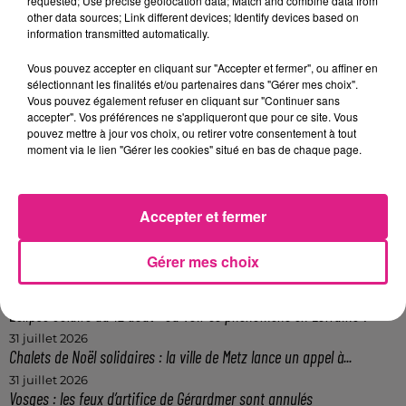
requested; Use precise geolocation data; Match and combine data from
other data sources; Link different devices; Identify devices based on
FIL ACTUS
information transmitted automatically.
Vous pouvez accepter en cliquant sur "Accepter et fermer", ou affiner en
sélectionnant les finalités et/ou partenaires dans "Gérer mes choix".
7 août 2026
Vous pouvez également refuser en cliquant sur "Continuer sans
Lorraine : une journée pas comme les autres au Parc animalier de...
accepter". Vos préférences ne s'appliqueront que pour ce site. Vous
6 août 2026
pouvez mettre à jour vos choix, ou retirer votre consentement à tout
Metz : une distribution de lunette gratuite pour voir l’éclipse
moment via le lien "Gérer les cookies" situé en bas de chaque page.
5 août 2026
Casting de Woof : l'Euro-Métropole de Metz part à la recherche de...
4 août 2026
Accepter et fermer
Officiel : Gauthier Hein quitte le FC Metz pour l'OGC Nice
4 août 2026
Gérer mes choix
Officiel : le lac de Madine reporte son feu d’artifice
4 août 2026
Eclipse Solaire du 12 août : où voir ce phénomène en Lorraine ?
31 juillet 2026
Chalets de Noël solidaires : la ville de Metz lance un appel à...
31 juillet 2026
Vosges : les feux d’artifice de Gérardmer sont annulés