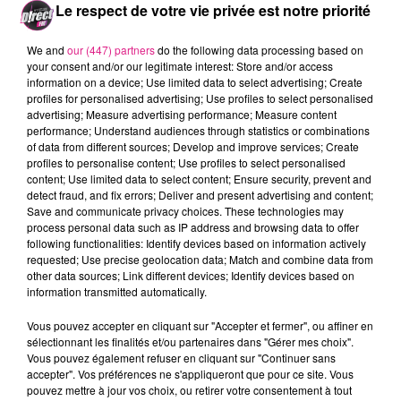
Le port du masque sera obligatoire
pour assister à
Le respect de votre vie privée est notre priorité
ce spectacle d'environ 25 minutes. Cette animation
s’inscrit dans le cadre des festivités organisées par
We and
our (447) partners
do the following data processing based on
your consent and/or our legitimate interest: Store and/or access
e
la ville pour le 800
anniversaire de la cathédrale.
information on a device; Use limited data to select advertising; Create
profiles for personalised advertising; Use profiles to select personalised
Pour plus d’informations sur cet évènement
rendez-
advertising; Measure advertising performance; Measure content
vous sur le site de la mairie de Toul.
performance; Understand audiences through statistics or combinations
of data from different sources; Develop and improve services; Create
FIL ACTUS
profiles to personalise content; Use profiles to select personalised
content; Use limited data to select content; Ensure security, prevent and
detect fraud, and fix errors; Deliver and present advertising and content;
6 août 2026
Save and communicate privacy choices. These technologies may
Metz : une distribution de lunette gratuite pour voir l’éclipse
process personal data such as IP address and browsing data to offer
following functionalities: Identify devices based on information actively
5 août 2026
requested; Use precise geolocation data; Match and combine data from
Casting de Woof : l'Euro-Métropole de Metz part à la recherche de...
other data sources; Link different devices; Identify devices based on
4 août 2026
information transmitted automatically.
Officiel : Gauthier Hein quitte le FC Metz pour l'OGC Nice
Vous pouvez accepter en cliquant sur "Accepter et fermer", ou affiner en
4 août 2026
sélectionnant les finalités et/ou partenaires dans "Gérer mes choix".
Officiel : le lac de Madine reporte son feu d’artifice
Vous pouvez également refuser en cliquant sur "Continuer sans
4 août 2026
accepter". Vos préférences ne s'appliqueront que pour ce site. Vous
Eclipse Solaire du 12 août : où voir ce phénomène en Lorraine ?
pouvez mettre à jour vos choix, ou retirer votre consentement à tout