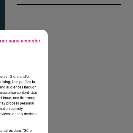
uer sans accepter
erest: Store and/or
tising; Use profiles to
tand audiences through
personalise content; Use
 fraud, and fix errors;
e
 may process personal
mation actively
vices; Identify devices
rtenaires dans "Gérer