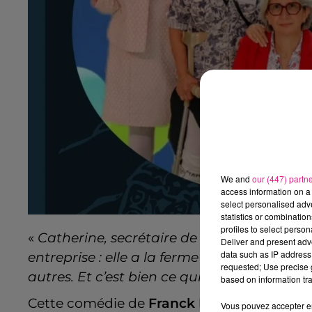
We and
our (447) partn
access information on a 
select personalised ad
statistics or combinatio
profiles to select person
«
Catherine, secrétaire de direction, organi
Deliver and present adv
data such as IP address 
entreprise : elle a la ferme intention de fa
requested; Use precise g
autres. Et c’est bien ce qui va se passer, mal
based on information tra
Cette comédie de
Franck Didier
arrive le 2
Vous pouvez accepter en 