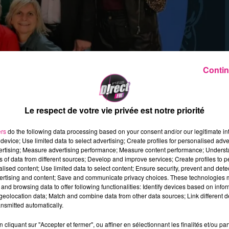
Contin
Le respect de votre vie privée est notre priorité
ers
do the following data processing based on your consent and/or our legitimate int
device; Use limited data to select advertising; Create profiles for personalised adver
vertising; Measure advertising performance; Measure content performance; Unders
ns of data from different sources; Develop and improve services; Create profiles to 
alised content; Use limited data to select content; Ensure security, prevent and detect
se son pot de départ à la retraite dans sa petit
ertising and content; Save and communicate privacy choices. These technologies
and browsing data to offer following functionalities: Identify devices based on infor
ire de ce pot un événement différent de tous les
eolocation data; Match and combine data from other data sources; Link different de
gré elle...
»
nsmitted automatically.
7 septembre à 20h30 dans la salle des fêtes de
cliquant sur "Accepter et fermer", ou affiner en sélectionnant les finalités et/ou pa