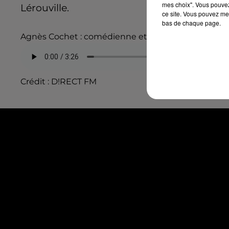
mes choix". Vous pouvez
Lérouville.
ce site. Vous pouvez met
bas de chaque page.
Agnès Cochet : comédienne et metteuse en scène
Crédit :
D!RECT FM