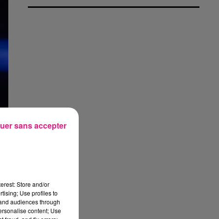
uer sans accepter
erest: Store and/or
tising; Use profiles to
tand audiences through
personalise content; Use