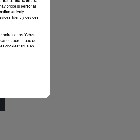
 fraud, and fix errors;
 may process personal
mation actively
e
vices; Identify devices
rtenaires dans "Gérer
s'appliqueront que pour
les cookies" situé en