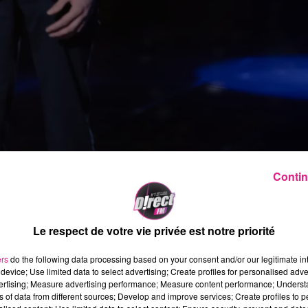
Contin
Le respect de votre vie privée est notre priorité
n ce
samedi 5 mars
2022 dans l'émission "
The
ers
do the following data processing based on your consent and/or our legitimate int
device; Use limited data to select advertising; Create profiles for personalised adver
vertising; Measure advertising performance; Measure content performance; Unders
passera devant le jury de l'émission interprète
ns of data from different sources; Develop and improve services; Create profiles to 