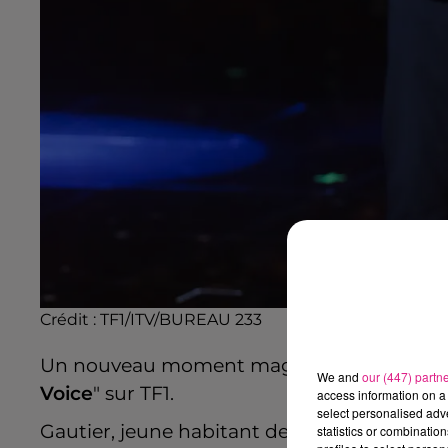
Crédit :
TF1/ITV/BUREAU 233
Un nouveau moment magique en prévisio
We and
our (447) partn
Voice
" sur TF1.
access information on a 
select personalised ad
Gautier, jeune habitant de Pont-à-Mousson 
statistics or combinatio