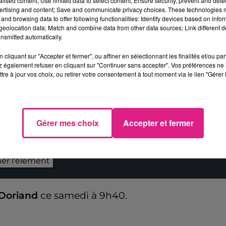
alised content; Use limited data to select content; Ensure security, prevent and detect
ou".
ertising and content; Save and communicate privacy choices. These technologies
and browsing data to offer following functionalities: Identify devices based on infor
 réseaux sociaux. Le lorrain arrivera-t-il à séduir
eolocation data; Match and combine data from other data sources; Link different de
nsmitted automatically.
cliquant sur "Accepter et fermer", ou affiner en sélectionnant les finalités et/ou pa
ttps://www.tf1.fr/tf1/the-voice/videos/the-voice-
 également refuser en cliquant sur "Continuer sans accepter". Vos préférences ne 
utier-tente-sa-chance-aux-auditions-a-laveugle-
tre à jour vos choix, ou retirer votre consentement à tout moment via le lien "Gérer 
Gérer mes choix
Accepter et fermer
 du dépôt de cookies que vous avez exprimé. Si vous
 votre accord en cliquant sur le bouton ci-dessous.
her l'élément
Doriand
ce samedi à 9h40.