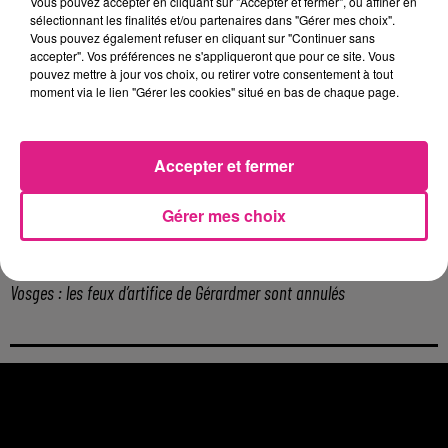
Vous pouvez accepter en cliquant sur "Accepter et fermer", ou affiner en
Metz : une distribution de lunette gratuite pour voir l’éclipse
sélectionnant les finalités et/ou partenaires dans "Gérer mes choix".
Vous pouvez également refuser en cliquant sur "Continuer sans
5 août 2026
accepter". Vos préférences ne s'appliqueront que pour ce site. Vous
Casting de Woof : l'Euro-Métropole de Metz part à la recherche de...
pouvez mettre à jour vos choix, ou retirer votre consentement à tout
4 août 2026
moment via le lien "Gérer les cookies" situé en bas de chaque page.
Officiel : Gauthier Hein quitte le FC Metz pour l'OGC Nice
4 août 2026
Officiel : le lac de Madine reporte son feu d’artifice
Accepter et fermer
4 août 2026
Eclipse Solaire du 12 août : où voir ce phénomène en Lorraine ?
Gérer mes choix
31 juillet 2026
Chalets de Noël solidaires : la ville de Metz lance un appel à...
31 juillet 2026
Vosges : les feux d’artifice de Gérardmer sont annulés