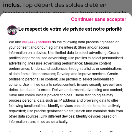
inclus
. Top départ des soldes d’été en
lorraine ainsi que dans une large partie de la
Continuer sans accepter
France. Pour les commerçants, l’objectif est
Le respect de votre vie privée est notre priorité
clair, vider leurs stocks pour accueillir la
nouvelle collection.
We and
our (447) partners
do the following data processing based on
your consent and/or our legitimate interest: Store and/or access
Un petit peu moins populaire qu’il y a
information on a device; Use limited data to select advertising; Create
quelques années. Les
soldes d’été
devront
profiles for personalised advertising; Use profiles to select personalised
advertising; Measure advertising performance; Measure content
sortir les grands moyens pour redonner
performance; Understand audiences through statistics or combinations
envie aux consommateurs d’achat. Le
of data from different sources; Develop and improve services; Create
profiles to personalise content; Use profiles to select personalised
pouvoir d’achat
étant LE sujet numéro 1
content; Use limited data to select content; Ensure security, prevent and
detect fraud, and fix errors; Deliver and present advertising and content;
d’inquiétude des français en 2022.
Save and communicate privacy choices. These technologies may
FIL ACTUS
process personal data such as IP address and browsing data to offer
following functionalities: Identify devices based on information actively
requested; Use precise geolocation data; Match and combine data from
other data sources; Link different devices; Identify devices based on
7 août 2026
information transmitted automatically.
Lorraine : une journée pas comme les autres au Parc animalier de...
6 août 2026