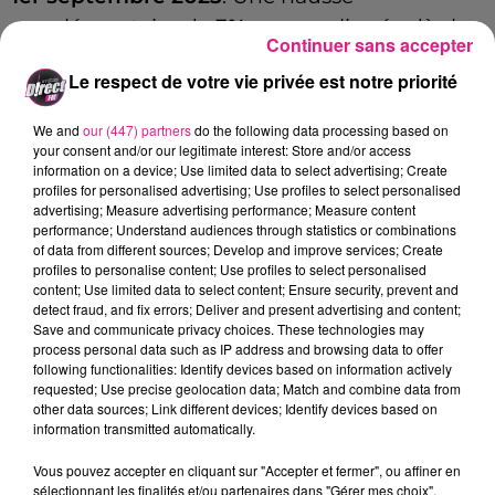
supplémentaire de
3%
sera appliquée dès le
Continuer sans accepter
er
1
janvier 2024
. Cette montée des prix est
Le respect de votre vie privée est notre priorité
due à la mise en place d'un « bouclier
tarifaire » pour le réseau de transport, selon
We and
our (447) partners
do the following data processing based on
le communiqué de la région.
your consent and/or our legitimate interest: Store and/or access
information on a device; Use limited data to select advertising; Create
profiles for personalised advertising; Use profiles to select personalised
Une bonne nouvelle persiste cependant, le
advertising; Measure advertising performance; Measure content
conseil régional assure maintenir un « tarif
performance; Understand audiences through statistics or combinations
of data from different sources; Develop and improve services; Create
promotionnel »
avec des prix situés entre
3€
profiles to personalise content; Use profiles to select personalised
et
20€
selon les trajets.
content; Use limited data to select content; Ensure security, prevent and
detect fraud, and fix errors; Deliver and present advertising and content;
FIL ACTUS
Save and communicate privacy choices. These technologies may
process personal data such as IP address and browsing data to offer
following functionalities: Identify devices based on information actively
7 août 2026
requested; Use precise geolocation data; Match and combine data from
Lorraine : une journée pas comme les autres au Parc animalier de...
other data sources; Link different devices; Identify devices based on
information transmitted automatically.
6 août 2026
Metz : une distribution de lunette gratuite pour voir l’éclipse
Vous pouvez accepter en cliquant sur "Accepter et fermer", ou affiner en
5 août 2026
sélectionnant les finalités et/ou partenaires dans "Gérer mes choix".