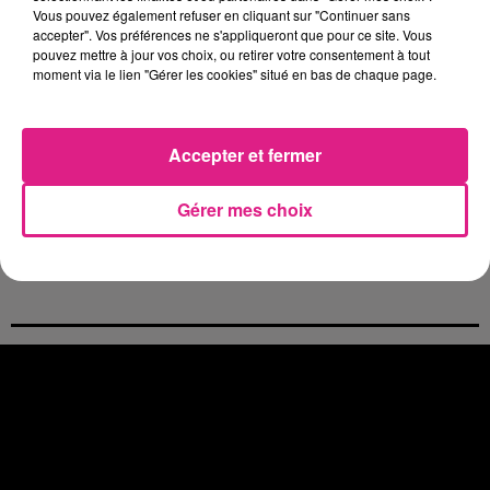
Casting de Woof : l'Euro-Métropole de Metz part à la recherche de...
Vous pouvez également refuser en cliquant sur "Continuer sans
accepter". Vos préférences ne s'appliqueront que pour ce site. Vous
4 août 2026
pouvez mettre à jour vos choix, ou retirer votre consentement à tout
Officiel : Gauthier Hein quitte le FC Metz pour l'OGC Nice
moment via le lien "Gérer les cookies" situé en bas de chaque page.
4 août 2026
Officiel : le lac de Madine reporte son feu d’artifice
4 août 2026
Accepter et fermer
Eclipse Solaire du 12 août : où voir ce phénomène en Lorraine ?
31 juillet 2026
Gérer mes choix
Chalets de Noël solidaires : la ville de Metz lance un appel à...
31 juillet 2026
Vosges : les feux d’artifice de Gérardmer sont annulés