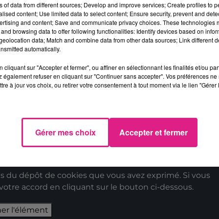
ns of data from different sources; Develop and improve services; Create profiles to 
alised content; Use limited data to select content; Ensure security, prevent and detect
 du dépôt de cookies que vous avez exprimé. Si vous
ertising and content; Save and communicate privacy choices. These technologies
and browsing data to offer following functionalities: Identify devices based on infor
 votre accord en cliquant sur le bouton ci-dessous.
eolocation data; Match and combine data from other data sources; Link different de
nsmitted automatically.
her l'élément
cliquant sur "Accepter et fermer", ou affiner en sélectionnant les finalités et/ou pa
 également refuser en cliquant sur "Continuer sans accepter". Vos préférences ne 
tre à jour vos choix, ou retirer votre consentement à tout moment via le lien "Gérer 
, Mathieu Klein (PS) qui a déposé un signalement auprè
airie de Nancy soutenue par
Gerard Darmanin
, le minist
e morbide ».
ombreux messages de soutien et un hashtag
Gérer mes choix
Accepter et fermer
par le SDIS 54.
 du dépôt de cookies que vous avez exprimé. Si vous
 votre accord en cliquant sur le bouton ci-dessous.
her l'élément