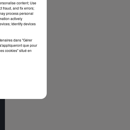
personalise content; Use
 fraud, and fix errors;
 may process personal
mation actively
vices; Identify devices
rtenaires dans "Gérer
s'appliqueront que pour
les cookies" situé en
s
re