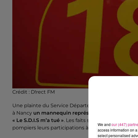
Crédit :
D!rect FM
Une plainte du Service Départemental d'Incendie 
à Nancy
un mannequin représentant un pompier
« Le S.D.I.S m’a tué »
. Les faits se sont déroulés
dur
We and
our (447) partn
pompiers leurs participations à la campagne de vac
access information on a 
select personalised ad