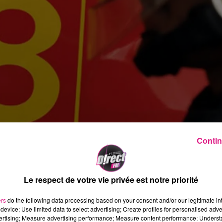
Contin
et de Secours 54 a été déposé ce lundi après que samed
Le respect de votre vie privée est notre priorité
 pendu
a été exhibé dans les rues la ville
avec la mentio
ant une manifestation anti-vaccin
, il etait reproché aux
ers
do the following data processing based on your consent and/or our legitimate int
cination contre le Covid-19.
device; Use limited data to select advertising; Create profiles for personalised adver
vertising; Measure advertising performance; Measure content performance; Unders