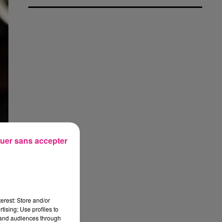
uer sans accepter
i
n
erest: Store and/or
tising; Use profiles to
tand audiences through