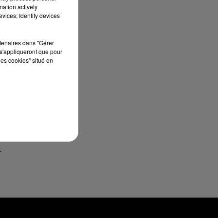
mation actively
vices; Identify devices
rtenaires dans "Gérer
s'appliqueront que pour
les cookies" situé en
r