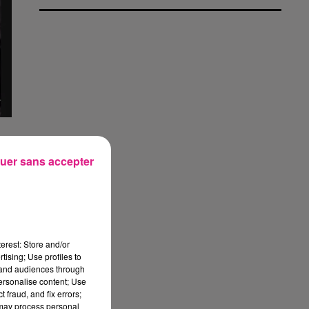
uer sans accepter
t
erest: Store and/or
tising; Use profiles to
tand audiences through
personalise content; Use
 fraud, and fix errors;
 may process personal