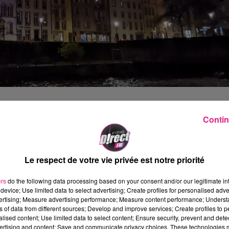
 invités à se rendre place de la comédie pour
Contin
nnette de
Saint-Nicolas
. Ce dernier sera
e 14h à 18h30 pour échanger avec les enfants
Le respect de votre vie privée est notre priorité
lace de la Comédie
le samedi de 14h à 18h30 e
ers
do the following data processing based on your consent and/or our legitimate int
device; Use limited data to select advertising; Create profiles for personalised adver
eek-end, des ateliers et des spectacles sont
vertising; Measure advertising performance; Measure content performance; Unders
hèques de Metz et à la
porte des Allemands
:
ns of data from different sources; Develop and improve services; Create profiles to 
alised content; Use limited data to select content; Ensure security, prevent and detect
er sur le site Internet de la Ville de Metz.
ertising and content; Save and communicate privacy choices. These technologies