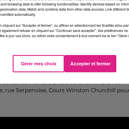
and browsing data to offer following functionalities: Identify devices based on infor
eolocation data; Match and combine data from other data sources; Link different de
nsmitted automatically.
 du dépôt de cookies que vous avez exprimé. Si vous
 votre accord en cliquant sur le bouton ci-dessous.
cliquant sur "Accepter et fermer", ou affiner en sélectionnant les finalités et/ou pa
 également refuser en cliquant sur "Continuer sans accepter". Vos préférences ne 
tre à jour vos choix, ou retirer votre consentement à tout moment via le lien "Gérer 
her l'élément
le traditionnel défilé : le Saint Nicolas et le
Gérer mes choix
Accepter et fermer
 de l’opéra théâtre le dimanche 4 décembre à
rues de Metz à partir de 16h30. Il partira de la
rue Sainte-Marie, la place de Chambre, la rue
te, rue Serpenoise, Cours Winston Churchill pou