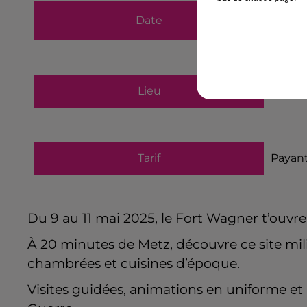
du
9 m
Date
au
11 
Lieu
57420
Tarif
Payan
Du 9 au 11 mai 2025, le Fort Wagner t’ouvr
À 20 minutes de Metz, découvre ce site m
chambrées et cuisines d’époque.
Visites guidées, animations en uniforme et 