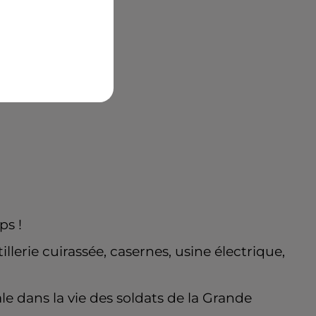
ps !
tillerie cuirassée, casernes, usine électrique,
e dans la vie des soldats de la Grande