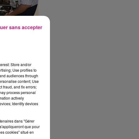
uer sans accepter
erest: Store and/or
tising; Use profiles to
tand audiences through
personalise content; Use
 fraud, and fix errors;
 may process personal
mation actively
vices; Identify devices
rtenaires dans "Gérer
s'appliqueront que pour
les cookies" situé en