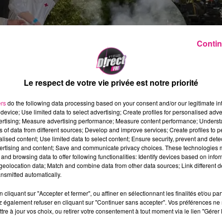
Contin
Le respect de votre vie privée est notre priorité
ers
do the following data processing based on your consent and/or our legitimate int
device; Use limited data to select advertising; Create profiles for personalised adver
vertising; Measure advertising performance; Measure content performance; Unders
ns of data from different sources; Develop and improve services; Create profiles to 
alised content; Use limited data to select content; Ensure security, prevent and detect
ertising and content; Save and communicate privacy choices. These technologies
and browsing data to offer following functionalities: Identify devices based on infor
eolocation data; Match and combine data from other data sources; Link different de
nsmitted automatically.
cliquant sur "Accepter et fermer", ou affiner en sélectionnant les finalités et/ou pa
 également refuser en cliquant sur "Continuer sans accepter". Vos préférences ne 
tre à jour vos choix, ou retirer votre consentement à tout moment via le lien "Gérer 