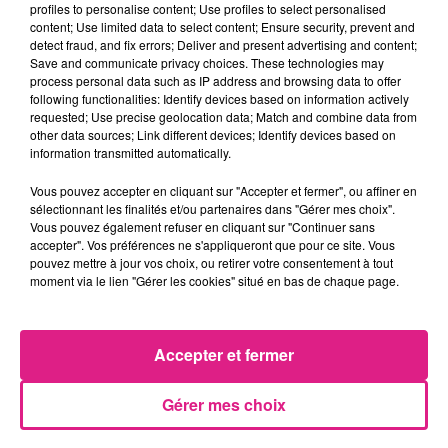
profiles to personalise content; Use profiles to select personalised
content; Use limited data to select content; Ensure security, prevent and
detect fraud, and fix errors; Deliver and present advertising and content;
Save and communicate privacy choices. These technologies may
process personal data such as IP address and browsing data to offer
following functionalities: Identify devices based on information actively
Capture intramuros.org
requested; Use precise geolocation data; Match and combine data from
other data sources; Link different devices; Identify devices based on
Une plainte contre X a été déposée par les
information transmitted automatically.
parents de la fillette. L’enquête est confiée à
Vous pouvez accepter en cliquant sur "Accepter et fermer", ou affiner en
la brigade de recherches de gendarmerie de
sélectionnant les finalités et/ou partenaires dans "Gérer mes choix".
Vous pouvez également refuser en cliquant sur "Continuer sans
Nancy
.
accepter". Vos préférences ne s'appliqueront que pour ce site. Vous
pouvez mettre à jour vos choix, ou retirer votre consentement à tout
FIL ACTUS
moment via le lien "Gérer les cookies" situé en bas de chaque page.
11h37
Harry Potter : huit films en 24 heures… plusieurs cinémas lorrains...
Accepter et fermer
9h51
Eurométropole de Metz : attention à cette arnaque lors de visite à...
Gérer mes choix
9h25
Visite du Pape Léon XIV à Metz : les inscriptions ouvrent aujourd’hui