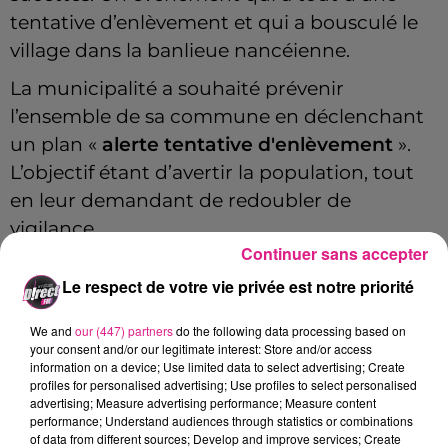
tentative d’enlèvement et qui a bousculé le
village dans la banlieue nancéienne.
La municipalité a souhaité prévenir
l’ensemble de sa commune en déclenchant
un plan «
alerte tentative d'enlèvement
».
L’objectif étant d’avertir la population, tout
en leur demandant de redoubler de
vigilance.
Continuer sans accepter
Le respect de votre vie privée est notre priorité
We and
our (447) partners
do the following data processing based on
your consent and/or our legitimate interest: Store and/or access
information on a device; Use limited data to select advertising; Create
profiles for personalised advertising; Use profiles to select personalised
advertising; Measure advertising performance; Measure content
performance; Understand audiences through statistics or combinations
of data from different sources; Develop and improve services; Create