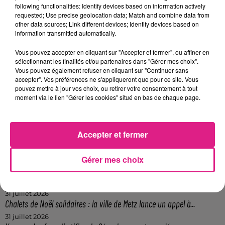
Les candidates doivent adhérer au
following functionalities: Identify devices based on information actively
requested; Use precise geolocation data; Match and combine data from
règlement du concours et signer une
other data sources; Link different devices; Identify devices based on
autorisation de droit à l’image.
information transmitted automatically.
FIL ACTUS
Vous pouvez accepter en cliquant sur "Accepter et fermer", ou affiner en
sélectionnant les finalités et/ou partenaires dans "Gérer mes choix".
Vous pouvez également refuser en cliquant sur "Continuer sans
12h06
accepter". Vos préférences ne s'appliqueront que pour ce site. Vous
Metz : une distribution de lunette gratuite pour voir l’éclipse
pouvez mettre à jour vos choix, ou retirer votre consentement à tout
moment via le lien "Gérer les cookies" situé en bas de chaque page.
5 août 2026
Casting de Woof : l'Euro-Métropole de Metz part à la recherche de...
4 août 2026
Officiel : Gauthier Hein quitte le FC Metz pour l'OGC Nice
Accepter et fermer
4 août 2026
Officiel : le lac de Madine reporte son feu d’artifice
Gérer mes choix
4 août 2026
Eclipse Solaire du 12 août : où voir ce phénomène en Lorraine ?
31 juillet 2026
Chalets de Noël solidaires : la ville de Metz lance un appel à...
31 juillet 2026