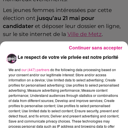
Les jeunes femmes intéressées par cette
élection ont
jusqu’au 21 mai pour
candidater
et déposer leur dossier en ligne,
sur le site internet de la
Ville de Metz
.
4 conditions doivent être réunies :
Continuer sans accepter
Le respect de votre vie privée est notre priorité
Les 8 candidates devront être présentes
lors des répétitions du spectacle de
We and
our (447) partners
do the following data processing based on
l'élection finale (un calendrier de
your consent and/or our legitimate interest: Store and/or access
information on a device; Use limited data to select advertising; Create
répétitions leur sera remis en temps
profiles for personalised advertising; Use profiles to select personalised
voulu).
advertising; Measure advertising performance; Measure content
performance; Understand audiences through statistics or combinations
Les candidates doivent résider dans le
of data from different sources; Develop and improve services; Create
Grand Est et être âgées de 18 à 30 ans.
profiles to personalise content; Use profiles to select personalised
content; Use limited data to select content; Ensure security, prevent and
Les finalistes devront être disponibles du
detect fraud, and fix errors; Deliver and present advertising and content;
Save and communicate privacy choices. These technologies may
18 au 27 août en journée et en soirée.
process personal data such as IP address and browsing data to offer