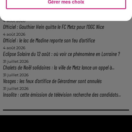
Gérer mes choix
5 août 2026
Casting de Woof : l'Euro-Métropole de Metz part à la recherche de...
4 août 2026
Officiel : Gauthier Hein quitte le FC Metz pour l'OGC Nice
4 août 2026
Officiel : le lac de Madine reporte son feu d’artifice
4 août 2026
Eclipse Solaire du 12 août : où voir ce phénomène en Lorraine ?
31 juillet 2026
Chalets de Noël solidaires : la ville de Metz lance un appel à...
31 juillet 2026
Vosges : les feux d’artifice de Gérardmer sont annulés
31 juillet 2026
Insolite : cette émission de télévision recherche des candidats...