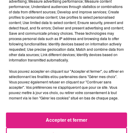
advertising; Measure advertising performance; Measure content
performance; Understand audiences through statistics or combinations
votre accord en cliquant sur le bouton ci-
of data from different sources; Develop and improve services; Create
dessous.
profiles to personalise content; Use profiles to select personalised
content; Use limited data to select content; Ensure security, prevent and
Afficher l'élément
detect fraud, and fix errors; Deliver and present advertising and content;
Save and communicate privacy choices. These technologies may
process personal data such as IP address and browsing data to offer
following functionalities: Identify devices based on information actively
requested; Use precise geolocation data; Match and combine data from
Cet élément est masqué compte-tenu du refus
other data sources; Link different devices; Identify devices based on
information transmitted automatically.
du dépôt de cookies que vous avez exprimé. Si
vous souhaitez l'afficher, merci de nous donner
Vous pouvez accepter en cliquant sur "Accepter et fermer", ou affiner en
votre accord en cliquant sur le bouton ci-
sélectionnant les finalités et/ou partenaires dans "Gérer mes choix".
Vous pouvez également refuser en cliquant sur "Continuer sans
dessous.
accepter". Vos préférences ne s'appliqueront que pour ce site. Vous
pouvez mettre à jour vos choix, ou retirer votre consentement à tout
Afficher l'élément
moment via le lien "Gérer les cookies" situé en bas de chaque page.
FIL ACTUS
Accepter et fermer
12h06
Metz : une distribution de lunette gratuite pour voir l’éclipse