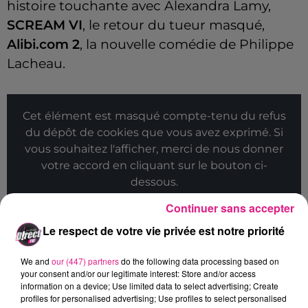
histoire touchante avec Alexandra Lamy,
SCREAM VI
, le retour du tueur masqué,
Alibi.com 2
, la nouvelle comédie de Philippe
Lacheau.
Cet élément est masqué compte-tenu du refus
du dépôt de cookies que vous avez exprimé. Si
vous souhaitez l'afficher, merci de nous donner
votre accord en cliquant sur le bouton ci-
dessous.
Continuer sans accepter
Afficher l'élément
Le respect de votre vie privée est notre priorité
We and
our (447) partners
do the following data processing based on
your consent and/or our legitimate interest: Store and/or access
Cet élément est masqué compte-tenu du refus
information on a device; Use limited data to select advertising; Create
du dépôt de cookies que vous avez exprimé. Si
profiles for personalised advertising; Use profiles to select personalised
vous souhaitez l'afficher, merci de nous donner