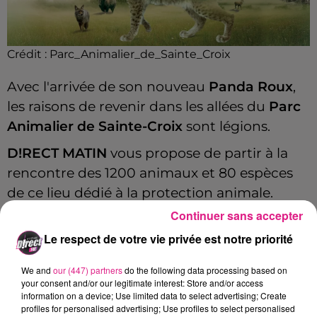
Crédit :
Parc_Animalier_de_Sainte_Croix
Avec l'arrivée de son nouveau
Panda Roux
,
les raisons de revenir dans les allées du
Parc
Animalier de Sainte-Croix
sont légions.
D!RECT MATIN
vous propose de partir à la
rencontre des 1200 animaux et 80 espèces
de ce lieu dédié à la protection animale.
Continuer sans accepter
Gagnez vous places avec
Jérémy Ka
, du
Le respect de votre vie privée est notre priorité
lundi au vendredi à 12h30.
FIL ACTUS
We and
our (447) partners
do the following data processing based on
your consent and/or our legitimate interest: Store and/or access
information on a device; Use limited data to select advertising; Create
7 août 2026
profiles for personalised advertising; Use profiles to select personalised