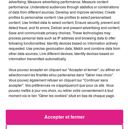
Lorraine : une journée pas comme les autres au Parc animalier de...
advertising; Measure advertising performance; Measure content
performance; Understand audiences through statistics or combinations
6 août 2026
of data from different sources; Develop and improve services; Create
Metz : une distribution de lunette gratuite pour voir l’éclipse
profiles to personalise content; Use profiles to select personalised
5 août 2026
content; Use limited data to select content; Ensure security, prevent and
Casting de Woof : l'Euro-Métropole de Metz part à la recherche de...
detect fraud, and fix errors; Deliver and present advertising and content;
Save and communicate privacy choices. These technologies may
4 août 2026
process personal data such as IP address and browsing data to offer
Officiel : Gauthier Hein quitte le FC Metz pour l'OGC Nice
following functionalities: Identify devices based on information actively
4 août 2026
requested; Use precise geolocation data; Match and combine data from
Officiel : le lac de Madine reporte son feu d’artifice
other data sources; Link different devices; Identify devices based on
information transmitted automatically.
4 août 2026
Eclipse Solaire du 12 août : où voir ce phénomène en Lorraine ?
Vous pouvez accepter en cliquant sur "Accepter et fermer", ou affiner en
31 juillet 2026
sélectionnant les finalités et/ou partenaires dans "Gérer mes choix".
Chalets de Noël solidaires : la ville de Metz lance un appel à...
Vous pouvez également refuser en cliquant sur "Continuer sans
accepter". Vos préférences ne s'appliqueront que pour ce site. Vous
31 juillet 2026
pouvez mettre à jour vos choix, ou retirer votre consentement à tout
Vosges : les feux d’artifice de Gérardmer sont annulés
moment via le lien "Gérer les cookies" situé en bas de chaque page.
Accepter et fermer