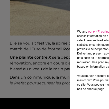
We and
our (447) partn
access information on a 
select personalised ad
Elle se voulait festive, la soirée de mercredi à je
statistics or combinatio
profiles to select person
match de l'Euro de football
Portugal-France
à Nanc
Deliver and present adv
Une plainte contre X
sera déposée aujourd'hui au 
data such as IP address 
requested; Use precise g
rénovation, encore en cours d'évaluation, est déjà 
based on information tra
blessé au niveau de la main par des jets de project
Vous pouvez accepter en 
Dans un communiqué, la municipalité explique qu
mes choix". Vous pouvez
le Préfet pour sécuriser les prochaines rencontres
ce site. Vous pouvez met
bas de chaque page.