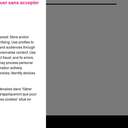
uer sans accepter
erest: Store and/or
tising; Use profiles to
tand audiences through
personalise content; Use
 fraud, and fix errors;
 may process personal
mation actively
vices; Identify devices
été
rtenaires dans "Gérer
c
s'appliqueront que pour
les cookies" situé en