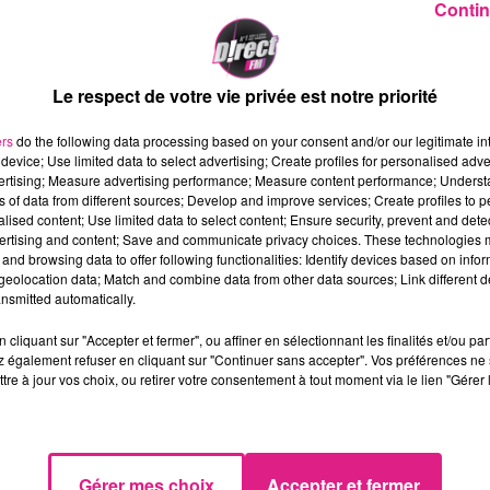
Contin
Le respect de votre vie privée est notre priorité
ers
do the following data processing based on your consent and/or our legitimate int
device; Use limited data to select advertising; Create profiles for personalised adver
vertising; Measure advertising performance; Measure content performance; Unders
udi a aussi été marquée par des débordements après le
ns of data from different sources; Develop and improve services; Create profiles to 
alised content; Use limited data to select content; Ensure security, prevent and detect
y.
ertising and content; Save and communicate privacy choices. These technologies
vu des dégradations constatées, dont le coût de
and browsing data to offer following functionalities: Identify devices based on infor
eolocation data; Match and combine data from other data sources; Link different de
estimé a plus de
50 000 euros
. Un policier a également 
nsmitted automatically.
iles. Deux personnes ont été interpellées.
cliquant sur "Accepter et fermer", ou affiner en sélectionnant les finalités et/ou pa
e "
de nouvelles mesures doivent être prises en lien ave
 également refuser en cliquant sur "Continuer sans accepter". Vos préférences ne 
 de
l'équipe de France
, et ce dès lundi.
"
tre à jour vos choix, ou retirer votre consentement à tout moment via le lien "Gérer 
Gérer mes choix
Accepter et fermer