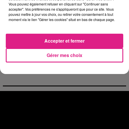
Casting de Woof : l'Euro-Métropole de Metz part à la recherche de...
Vous pouvez également refuser en cliquant sur "Continuer sans
accepter". Vos préférences ne s'appliqueront que pour ce site. Vous
4 août 2026
pouvez mettre à jour vos choix, ou retirer votre consentement à tout
Officiel : Gauthier Hein quitte le FC Metz pour l'OGC Nice
moment via le lien "Gérer les cookies" situé en bas de chaque page.
4 août 2026
Officiel : le lac de Madine reporte son feu d’artifice
4 août 2026
Accepter et fermer
Eclipse Solaire du 12 août : où voir ce phénomène en Lorraine ?
31 juillet 2026
Gérer mes choix
Chalets de Noël solidaires : la ville de Metz lance un appel à...
31 juillet 2026
Vosges : les feux d’artifice de Gérardmer sont annulés