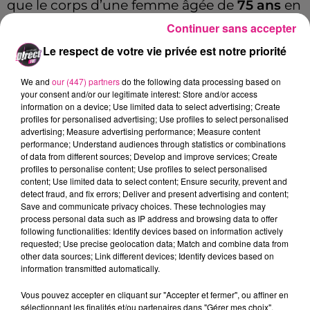
que le corps d’une femme âgée de
75 ans
en
arrêt cardio-respiratoire. Malgré plusieurs
Continuer sans accepter
tentatives de réanimation, la septuagénaire
Le respect de votre vie privée est notre priorité
décèdera sur place.
We and
our (447) partners
do the following data processing based on
Une
enquête
est en cours pour comprendre
your consent and/or our legitimate interest: Store and/or access
information on a device; Use limited data to select advertising; Create
l’origine de ce sinistre.
profiles for personalised advertising; Use profiles to select personalised
advertising; Measure advertising performance; Measure content
performance; Understand audiences through statistics or combinations
of data from different sources; Develop and improve services; Create
profiles to personalise content; Use profiles to select personalised
content; Use limited data to select content; Ensure security, prevent and
detect fraud, and fix errors; Deliver and present advertising and content;
FIL ACTUS
Save and communicate privacy choices. These technologies may
process personal data such as IP address and browsing data to offer
following functionalities: Identify devices based on information actively
requested; Use precise geolocation data; Match and combine data from
9h19
Lorraine : une journée pas comme les autres au Parc animalier de...
other data sources; Link different devices; Identify devices based on
information transmitted automatically.
6 août 2026
Metz : une distribution de lunette gratuite pour voir l’éclipse
Vous pouvez accepter en cliquant sur "Accepter et fermer", ou affiner en
sélectionnant les finalités et/ou partenaires dans "Gérer mes choix".
5 août 2026