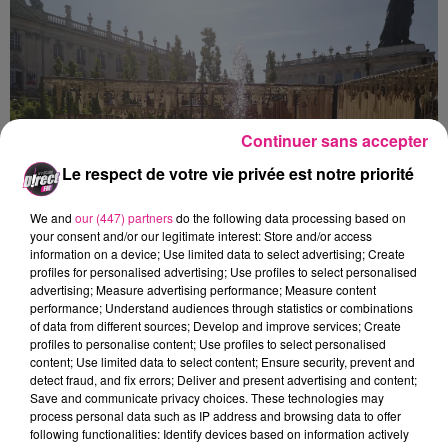
Continuer sans accepter
Le respect de votre vie privée est notre priorité
We and
our (447) partners
do the following data processing based on
your consent and/or our legitimate interest: Store and/or access
information on a device; Use limited data to select advertising; Create
profiles for personalised advertising; Use profiles to select personalised
advertising; Measure advertising performance; Measure content
performance; Understand audiences through statistics or combinations
Crédit :
Direct_fm_Yoann_Masson
of data from different sources; Develop and improve services; Create
profiles to personalise content; Use profiles to select personalised
content; Use limited data to select content; Ensure security, prevent and
detect fraud, and fix errors; Deliver and present advertising and content;
Save and communicate privacy choices. These technologies may
process personal data such as IP address and browsing data to offer
following functionalities: Identify devices based on information actively