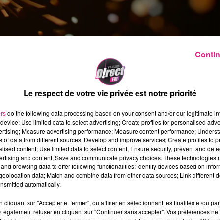
Contin
Le respect de votre vie privée est notre priorité
ers
do the following data processing based on your consent and/or our legitimate int
t dans ce contexte spécial que les festivités
device; Use limited data to select advertising; Create profiles for personalised adver
vertising; Measure advertising performance; Measure content performance; Unders
nuel Macron
a affirmé surveiller la situation de
ns of data from different sources; Develop and improve services; Create profiles to 
ochains
. Dans un communiqué, le gouvernemen
alised content; Use limited data to select content; Ensure security, prevent and detect
ertising and content; Save and communicate privacy choices. These technologies
graves à l’ordre public au cours des festivités d
and browsing data to offer following functionalities: Identify devices based on infor
 porter, de transporter et d’utiliser des articles
eolocation data; Match and combine data from other data sources; Link different de
nsmitted automatically.
ssement dans toute la
France
jusqu’au samedi 15
cliquant sur "Accepter et fermer", ou affiner en sélectionnant les finalités et/ou pa
 également refuser en cliquant sur "Continuer sans accepter". Vos préférences ne 