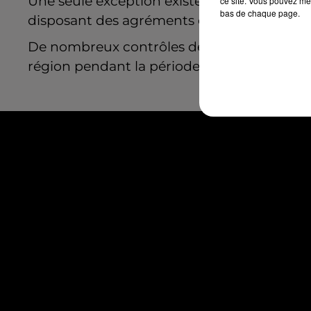
Une seule exception existe : les interdictio
ce site. Vous pouvez met
bas de chaque page.
disposant des agréments et habilitations req
De nombreux contrôles devraient avoir lieu 
région pendant la période indiquée.