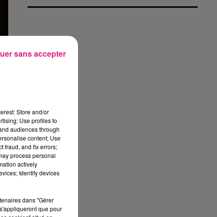
uer sans accepter
erest: Store and/or
tising; Use profiles to
tand audiences through
personalise content; Use
t
 fraud, and fix errors;
 may process personal
u
mation actively
vices; Identify devices
rtenaires dans "Gérer
s'appliqueront que pour