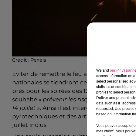
Crédit :
Pexels
We and
our (447) partn
Eviter de remettre le feu aux poudres ! C’es
access information on a 
select personalised ad
nationales se tiendront cette année.
Emma
statistics or combinatio
près pour les soirées des
13 et 14 juillet pr
profiles to select person
Deliver and present adv
souhaite
« prévenir les risques de troubles 
data such as IP address 
14 juillet »
. Ainsi il est interdit de vendre, de
requested; Use precise g
based on information tra
pyrotechniques et des artifices de diverti
juillet inclus.
Vous pouvez accepter en 
mes choix". Vous pouvez