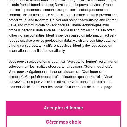
of data from different sources; Develop and improve services; Create
profiles to personalise content; Use profiles to select personalised
Aline Charpentier, présidente du comité
content; Use limited data to select content; Ensure security, prevent and
detect fraud, and fix errors; Deliver and present advertising and content;
d’organisation, nous présente PAYS’AN FÊTE :
Save and communicate privacy choices. These technologies may
process personal data such as IP address and browsing data to offer
following functionalities: Identify devices based on information actively
requested; Use precise geolocation data; Match and combine data from
other data sources; Link different devices; Identify devices based on
information transmitted automatically.
📅
Rendez-vous les 30 et 31 août 2025 à
Vous pouvez accepter en cliquant sur "Accepter et fermer", ou affiner en
Luppy pour Pays’an Fête : un week-end
sélectionnant les finalités et/ou partenaires dans "Gérer mes choix".
Vous pouvez également refuser en cliquant sur "Continuer sans
inoubliable au cœur de l’agriculture et de la
accepter". Vos préférences ne s'appliqueront que pour ce site. Vous
fête !
pouvez mettre à jour vos choix, ou retirer votre consentement à tout
moment via le lien "Gérer les cookies" situé en bas de chaque page.
FIL ACTUS
Accepter et fermer
7 août 2026
Lorraine : une journée pas comme les autres au Parc animalier de...
6 août 2026
Gérer mes choix
Metz : une distribution de lunette gratuite pour voir l’éclipse