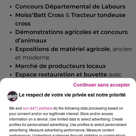
Concours Départemental de Labours
Moiss’Batt Cross
&
Tracteur tondeuse
cross
Démonstrations agricoles et concours
d’animaux
Expositions de matériel agricole
, ancien
et moderne
Marché de producteurs locaux
Espace restauration et buvette
avec
produits du terroir
Continuer sans accepter
Baptêmes en tracteurs
Le respect de votre vie privée est notre priorité
Animations pour enfants
: mini-ferme,
balades à poney, calèche, structures
We and
our (447) partners
do the following data processing based on
your consent and/or our legitimate interest: Store and/or access
gonflables et bien plus encore !
information on a device; Use limited data to select advertising; Create
profiles for personalised advertising; Use profiles to select personalised
Concert proposé par D!RECT FM
, suivi
advertising; Measure advertising performance; Measure content
du
feu d’artifice
le samedi soir
performance; Understand audiences through statistics or combinations