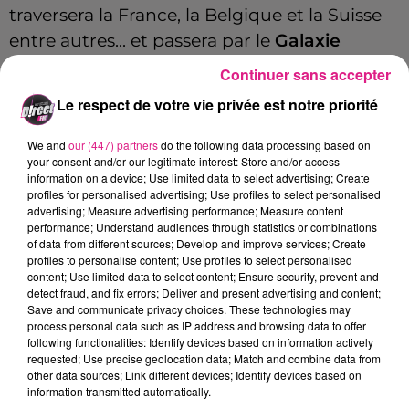
traversera la France, la Belgique et la Suisse
entre autres... et passera par le
Galaxie
d’Amnéville le 28 mars 2024
.
Continuer sans accepter
Pour réserver vos places, cliquez juste
ici
.
Le respect de votre vie privée est notre priorité
We and
our (447) partners
do the following data processing based on
your consent and/or our legitimate interest: Store and/or access
Cet élément est masqué compte-tenu du refus
information on a device; Use limited data to select advertising; Create
du dépôt de cookies que vous avez exprimé. Si
profiles for personalised advertising; Use profiles to select personalised
advertising; Measure advertising performance; Measure content
vous souhaitez l'afficher, merci de nous donner
performance; Understand audiences through statistics or combinations
votre accord en cliquant sur le bouton ci-
of data from different sources; Develop and improve services; Create
dessous.
profiles to personalise content; Use profiles to select personalised
content; Use limited data to select content; Ensure security, prevent and
detect fraud, and fix errors; Deliver and present advertising and content;
Afficher l'élément
Save and communicate privacy choices. These technologies may
process personal data such as IP address and browsing data to offer
FIL ACTUS
following functionalities: Identify devices based on information actively
requested; Use precise geolocation data; Match and combine data from
other data sources; Link different devices; Identify devices based on
information transmitted automatically.
7 août 2026