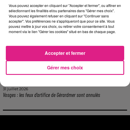
Lorraine : une journée pas comme les autres au Parc animalier de...
Vous pouvez accepter en cliquant sur "Accepter et fermer", ou affiner en
6 août 2026
sélectionnant les finalités et/ou partenaires dans "Gérer mes choix".
Metz : une distribution de lunette gratuite pour voir l’éclipse
Vous pouvez également refuser en cliquant sur "Continuer sans
accepter". Vos préférences ne s'appliqueront que pour ce site. Vous
5 août 2026
pouvez mettre à jour vos choix, ou retirer votre consentement à tout
Casting de Woof : l'Euro-Métropole de Metz part à la recherche de...
moment via le lien "Gérer les cookies" situé en bas de chaque page.
4 août 2026
Officiel : Gauthier Hein quitte le FC Metz pour l'OGC Nice
4 août 2026
Accepter et fermer
Officiel : le lac de Madine reporte son feu d’artifice
4 août 2026
Gérer mes choix
Eclipse Solaire du 12 août : où voir ce phénomène en Lorraine ?
31 juillet 2026
Chalets de Noël solidaires : la ville de Metz lance un appel à...
31 juillet 2026
Vosges : les feux d’artifice de Gérardmer sont annulés