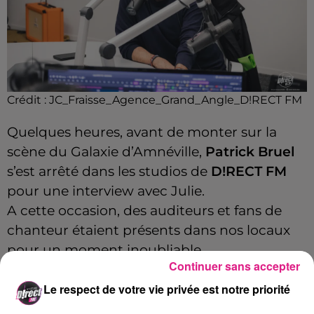
Crédit :
JC_Fraisse_Agence_Grand_Angle_D!RECT FM
Quelques heures, avant de monter sur la
scène du Galaxie d’Amnéville,
Patrick Bruel
s’est arrêté dans les studios de
D!RECT FM
pour une interview avec Julie.
A cette occasion, des auditeurs et fans de
chanteur étaient présents dans nos locaux
pour un moment inoubliable.
Continuer sans accepter
Le respect de votre vie privée est notre priorité
Patrick Bruel en interview sur D!RECT FM