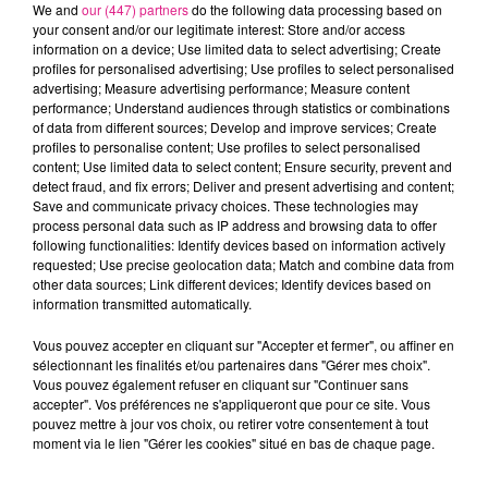
We and
our (447) partners
do the following data processing based on
your consent and/or our legitimate interest: Store and/or access
information on a device; Use limited data to select advertising; Create
Crédit :
Direct_fm
profiles for personalised advertising; Use profiles to select personalised
FIL ACTUS
advertising; Measure advertising performance; Measure content
performance; Understand audiences through statistics or combinations
of data from different sources; Develop and improve services; Create
9h19
profiles to personalise content; Use profiles to select personalised
Lorraine : une journée pas comme les autres au Parc animalier de...
content; Use limited data to select content; Ensure security, prevent and
detect fraud, and fix errors; Deliver and present advertising and content;
6 août 2026
Save and communicate privacy choices. These technologies may
Metz : une distribution de lunette gratuite pour voir l’éclipse
process personal data such as IP address and browsing data to offer
following functionalities: Identify devices based on information actively
5 août 2026
Casting de Woof : l'Euro-Métropole de Metz part à la recherche de...
requested; Use precise geolocation data; Match and combine data from
other data sources; Link different devices; Identify devices based on
4 août 2026
information transmitted automatically.
Officiel : Gauthier Hein quitte le FC Metz pour l'OGC Nice
Vous pouvez accepter en cliquant sur "Accepter et fermer", ou affiner en
4 août 2026
Officiel : le lac de Madine reporte son feu d’artifice
sélectionnant les finalités et/ou partenaires dans "Gérer mes choix".
Vous pouvez également refuser en cliquant sur "Continuer sans
4 août 2026
accepter". Vos préférences ne s'appliqueront que pour ce site. Vous
Eclipse Solaire du 12 août : où voir ce phénomène en Lorraine ?
pouvez mettre à jour vos choix, ou retirer votre consentement à tout
moment via le lien "Gérer les cookies" situé en bas de chaque page.
31 juillet 2026
Chalets de Noël solidaires : la ville de Metz lance un appel à...