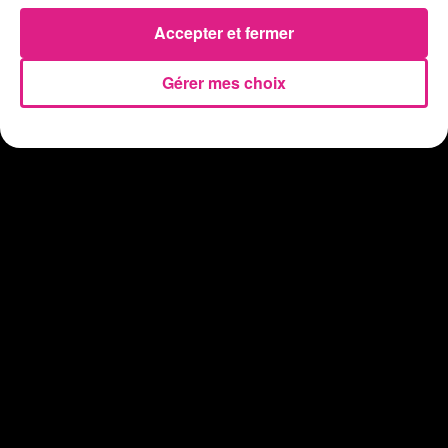
31 juillet 2026
Vosges : les feux d’artifice de Gérardmer sont annulés
Accepter et fermer
Gérer mes choix