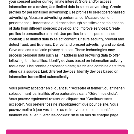
your consent and/or our legitimate interest: Store and/or access
confie la joueuse. Peu importe le résultat
information on a device; Use limited data to select advertising; Create
final, l’essentiel sera de vivre ce moment avec
profiles for personalised advertising; Use profiles to select personalised
advertising; Measure advertising performance; Measure content
toute l’intensité possible : «
Ça va être
performance; Understand audiences through statistics or combinations
incroyable, et le vivre avec le maillot de Metz,
of data from different sources; Develop and improve services; Create
profiles to personalise content; Use profiles to select personalised
c’est encore plus fort.
»
content; Use limited data to select content; Ensure security, prevent and
detect fraud, and fix errors; Deliver and present advertising and content;
Les
Messins
, eux, comptent bien soutenir
Save and communicate privacy choices. These technologies may
leurs équipes : près de
700 supporters
feront
process personal data such as IP address and browsing data to offer
following functionalities: Identify devices based on information actively
le déplacement jusqu’à Paris pour les
requested; Use precise geolocation data; Match and combine data from
other data sources; Link different devices; Identify devices based on
encourager.
information transmitted automatically.
Les matchs se feront à l’
AccorArena à Paris
,
Vous pouvez accepter en cliquant sur "Accepter et fermer", ou affiner en
ce samedi 17, à
19h30
pour les Dragonnes
sélectionnant les finalités et/ou partenaires dans "Gérer mes choix".
Vous pouvez également refuser en cliquant sur "Continuer sans
face à Paris 92.
accepter". Vos préférences ne s'appliqueront que pour ce site. Vous
pouvez mettre à jour vos choix, ou retirer votre consentement à tout
moment via le lien "Gérer les cookies" situé en bas de chaque page.
Lucie Granier, joueuse du Metz Handball féminin :