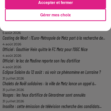
Accepter et fermer
FIL ACTUS
Gérer mes choix
12h06
Metz : une distribution de lunette gratuite pour voir l’éclipse
5 août 2026
Casting de Woof : l'Euro-Métropole de Metz part à la recherche de...
4 août 2026
Officiel : Gauthier Hein quitte le FC Metz pour l'OGC Nice
4 août 2026
Officiel : le lac de Madine reporte son feu d’artifice
4 août 2026
Eclipse Solaire du 12 août : où voir ce phénomène en Lorraine ?
31 juillet 2026
Chalets de Noël solidaires : la ville de Metz lance un appel à...
31 juillet 2026
Vosges : les feux d’artifice de Gérardmer sont annulés
31 juillet 2026
Insolite : cette émission de télévision recherche des candidats...