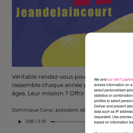
Véritable rendez-vous pour tous les amoure
We and
our (447) partn
rassemble chaque année plus de
2350 festi
access information on a 
select personalised ad
âges. Leur mission ? Offrir une expérience in
statistics or combinatio
profiles to select person
Deliver and present adv
Dominique Cona : président de l'association Vach'd
data such as IP address 
requested; Use precise g
based on information tra