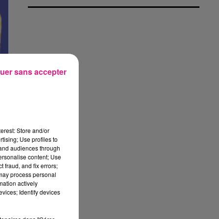
uer sans accepter
erest: Store and/or
tising; Use profiles to
tand audiences through
personalise content; Use
 fraud, and fix errors;
 may process personal
mation actively
vices; Identify devices