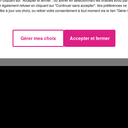
cliquant sur "Accepter et fermer", ou affiner en sélectionnant les finalités et/ou pa
e rock.
 également refuser en cliquant sur "Continuer sans accepter". Vos préférences ne 
tre à jour vos choix, ou retirer votre consentement à tout moment via le lien "Gérer 
 accueilli près de 20 000 festivaliers dont plus
Gérer mes choix
Accepter et fermer