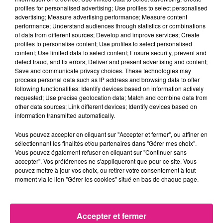
Entrée étudiante et 12/18 ans : 4,50€
profiles for personalised advertising; Use profiles to select personalised
advertising; Measure advertising performance; Measure content
Horaires d'ouverture
performance; Understand audiences through statistics or combinations
of data from different sources; Develop and improve services; Create
Mercredi 23 octobre de 10h à 20h
profiles to personalise content; Use profiles to select personalised
content; Use limited data to select content; Ensure security, prevent and
detect fraud, and fix errors; Deliver and present advertising and content;
Jeudi 24 octobre de 9h à 22h
Save and communicate privacy choices. These technologies may
process personal data such as IP address and browsing data to offer
Vendredi 25 octobre de 9h à 18h
following functionalities: Identify devices based on information actively
requested; Use precise geolocation data; Match and combine data from
other data sources; Link different devices; Identify devices based on
information transmitted automatically.
Cet élément est masqué compte-tenu du refus
du dépôt de cookies que vous avez exprimé. Si
Vous pouvez accepter en cliquant sur "Accepter et fermer", ou affiner en
sélectionnant les finalités et/ou partenaires dans "Gérer mes choix".
vous souhaitez l'afficher, merci de nous donner
Vous pouvez également refuser en cliquant sur "Continuer sans
votre accord en cliquant sur le bouton ci-
accepter". Vos préférences ne s'appliqueront que pour ce site. Vous
dessous.
pouvez mettre à jour vos choix, ou retirer votre consentement à tout
moment via le lien "Gérer les cookies" situé en bas de chaque page.
Afficher l'élément
FIL ACTUS
Accepter et fermer