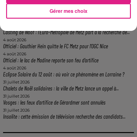
Gérer mes choix
6 août 2026
Metz : une distribution de lunette gratuite pour voir l’éclipse
5 août 2026
Casting de Woof : l'Euro-Métropole de Metz part à la recherche de...
4 août 2026
Officiel : Gauthier Hein quitte le FC Metz pour l'OGC Nice
4 août 2026
Officiel : le lac de Madine reporte son feu d’artifice
4 août 2026
Eclipse Solaire du 12 août : où voir ce phénomène en Lorraine ?
31 juillet 2026
Chalets de Noël solidaires : la ville de Metz lance un appel à...
31 juillet 2026
Vosges : les feux d’artifice de Gérardmer sont annulés
31 juillet 2026
Insolite : cette émission de télévision recherche des candidats...