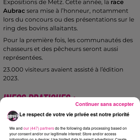
Expositions de Metz. Cette année, la
race
Aubrac
sera mise à l’honneur, notamment
lors du concours ou des présentations sur le
ring des bovins allaitants.
Pour la première fois, les communautés des
chasseurs et des pêcheurs seront aussi
représentées.
23.000 visiteurs avaient assisté à l’édition
2023.
INFOS PRATIQUES :
Continuer sans accepter
Le respect de votre vie privée est notre priorité
Tarifs
We and
our (447) partners
do the following data processing based on
Entrée adulte : 9€
your consent and/or our legitimate interest: Store and/or access
information on a device; Use limited data to select advertising; Create