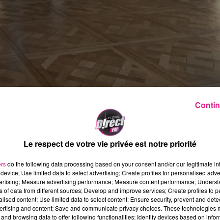
de Nancy, le mardi 11 janvier 2022
Contin
 devenu le mot d’ordre sanitaire de ces dernière
rand Nancy
et les acteurs de santé sont
Le respect de votre vie privée est notre priorité
roblématiques de la
Covid-19
.
ers
do the following data processing based on your consent and/or our legitimate int
device; Use limited data to select advertising; Create profiles for personalised adver
y, la Métropole du Grand Nancy, le
CHRU de Nanc
vertising; Measure advertising performance; Measure content performance; Unders
toire de santé du Grand Nancy (CPTS) se sont
ns of data from different sources; Develop and improve services; Create profiles to 
alised content; Use limited data to select content; Ensure security, prevent and detect
tion à l'Hôtel de ville.
ertising and content; Save and communicate privacy choices. These technologies
and browsing data to offer following functionalities: Identify devices based on infor