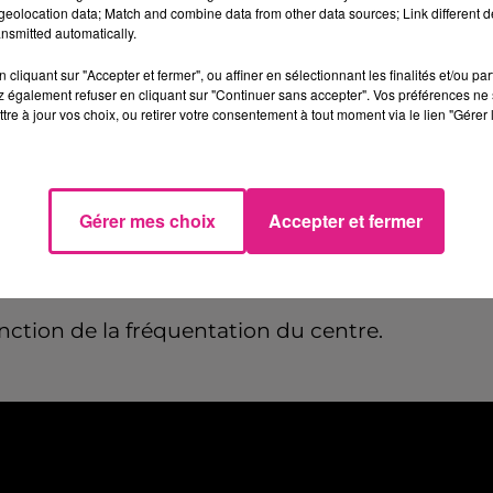
es éligibles à la
vaccination
. Mais il sera aussi
eolocation data; Match and combine data from other data sources; Link different de
nsmitted automatically.
’à la fin août dans la salle Chepfer.
cliquant sur "Accepter et fermer", ou affiner en sélectionnant les finalités et/ou pa
 également refuser en cliquant sur "Continuer sans accepter". Vos préférences ne 
tre à jour vos choix, ou retirer votre consentement à tout moment via le lien "Gérer 
Gérer mes choix
Accepter et fermer
nction de la fréquentation du centre.