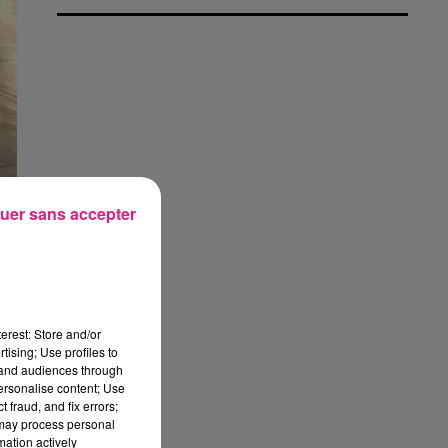
uer sans accepter
s
erest: Store and/or
tising; Use profiles to
y
tand audiences through
personalise content; Use
 fraud, and fix errors;
 may process personal
mation actively