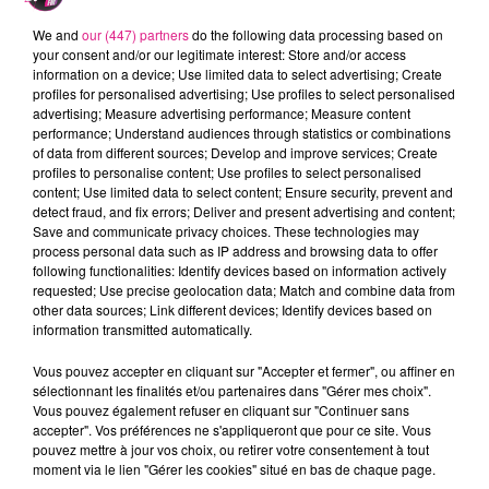
Ville
We and
our (447) partners
do the following data processing based on
your consent and/or our legitimate interest: Store and/or access
information on a device; Use limited data to select advertising; Create
profiles for personalised advertising; Use profiles to select personalised
advertising; Measure advertising performance; Measure content
Adresse
performance; Understand audiences through statistics or combinations
of data from different sources; Develop and improve services; Create
profiles to personalise content; Use profiles to select personalised
content; Use limited data to select content; Ensure security, prevent and
detect fraud, and fix errors; Deliver and present advertising and content;
Téléphone
Save and communicate privacy choices. These technologies may
process personal data such as IP address and browsing data to offer
following functionalities: Identify devices based on information actively
requested; Use precise geolocation data; Match and combine data from
other data sources; Link different devices; Identify devices based on
information transmitted automatically.
Souhaitez-vous recevoir notre actualité ainsi que
celle de nos partenaires ?
Vous pouvez accepter en cliquant sur "Accepter et fermer", ou affiner en
sélectionnant les finalités et/ou partenaires dans "Gérer mes choix".
Oui
Vous pouvez également refuser en cliquant sur "Continuer sans
Non
accepter". Vos préférences ne s'appliqueront que pour ce site. Vous
pouvez mettre à jour vos choix, ou retirer votre consentement à tout
moment via le lien "Gérer les cookies" situé en bas de chaque page.