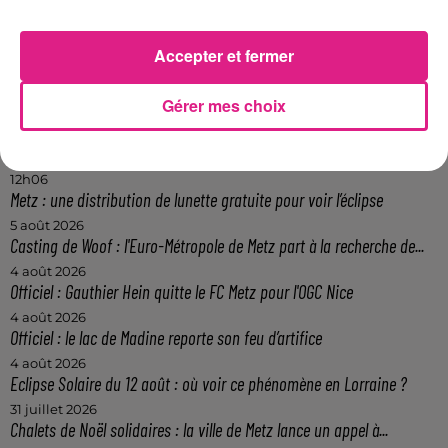
Participer au jeu
Accepter et fermer
Gérer mes choix
FIL ACTUS
12h06
Metz : une distribution de lunette gratuite pour voir l’éclipse
5 août 2026
Casting de Woof : l'Euro-Métropole de Metz part à la recherche de...
4 août 2026
Officiel : Gauthier Hein quitte le FC Metz pour l'OGC Nice
4 août 2026
Officiel : le lac de Madine reporte son feu d’artifice
4 août 2026
Eclipse Solaire du 12 août : où voir ce phénomène en Lorraine ?
31 juillet 2026
Chalets de Noël solidaires : la ville de Metz lance un appel à...