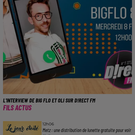
L'INTERVIEW DE BIG FLO ET OLI SUR D!RECT FM
FILS ACTUS
Tentez également de gagner vos places pour leur
concert du 25 mars au Zénith de Nancy.
12h06
Metz : une distribution de lunette gratuite pour voir