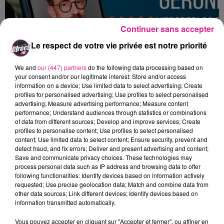
Continuer sans accepter
Le respect de votre vie privée est notre priorité
We and
our (447) partners
do the following data processing based on
your consent and/or our legitimate interest: Store and/or access
information on a device; Use limited data to select advertising; Create
profiles for personalised advertising; Use profiles to select personalised
advertising; Measure advertising performance; Measure content
performance; Understand audiences through statistics or combinations
of data from different sources; Develop and improve services; Create
profiles to personalise content; Use profiles to select personalised
content; Use limited data to select content; Ensure security, prevent and
L'INTERVIEW DE GERONIMO DANS LE TEL DE JÉREM
detect fraud, and fix errors; Deliver and present advertising and content;
Le lorraine revient sur le devant de la scène pour
Save and communicate privacy choices. These technologies may
process personal data such as IP address and browsing data to offer
notre plus grand plaisir.
following functionalities: Identify devices based on information actively
requested; Use precise geolocation data; Match and combine data from
other data sources; Link different devices; Identify devices based on
information transmitted automatically.
Vous pouvez accepter en cliquant sur "Accepter et fermer", ou affiner en