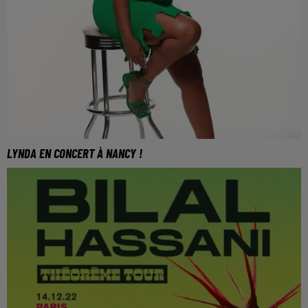
LYNDA EN CONCERT À NANCY !
Lynda sera en concert le 26 avril à 20H à L'autre canal
à Nancy avec D!rectFM.