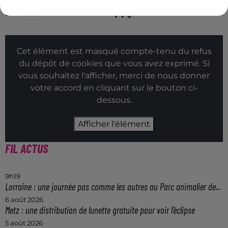
Bousse
ou encore
Woippy
.
Cet élément est masqué compte-tenu du refus
du dépôt de cookies que vous avez exprimé. Si
vous souhaitez l'afficher, merci de nous donner
votre accord en cliquant sur le bouton ci-
dessous.
Afficher l'élément
FIL ACTUS
9h19
Lorraine : une journée pas comme les autres au Parc animalier de...
6 août 2026
Metz : une distribution de lunette gratuite pour voir l’éclipse
5 août 2026