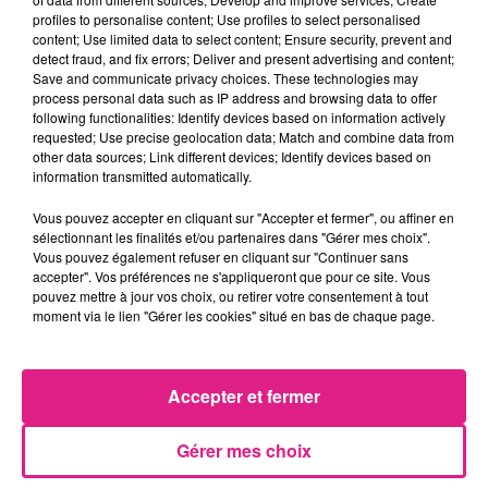
également choisi la veille du 14 juillet pour le
profiles to personalise content; Use profiles to select personalised
content; Use limited data to select content; Ensure security, prevent and
déroulé des festivités. On peut y retrouver
detect fraud, and fix errors; Deliver and present advertising and content;
Florange
,
Nilvange
,
Hayange
,
Hauconcourt
,
Save and communicate privacy choices. These technologies may
process personal data such as IP address and browsing data to offer
Amnéville
,
Maizières-lès-Metz
ou encore
following functionalities: Identify devices based on information actively
Montigny-lès-Metz
.
requested; Use precise geolocation data; Match and combine data from
other data sources; Link different devices; Identify devices based on
Le 14 juillet :
information transmitted automatically.
Pour certaines villes, il est hors de question
Vous pouvez accepter en cliquant sur "Accepter et fermer", ou affiner en
sélectionnant les finalités et/ou partenaires dans "Gérer mes choix".
de ne pas respecter les traditions. Pour
Yutz
,
Vous pouvez également refuser en cliquant sur "Continuer sans
accepter". Vos préférences ne s'appliqueront que pour ce site. Vous
Aumetz
,
Hettange-Grande
ou encore
Vry
pouvez mettre à jour vos choix, ou retirer votre consentement à tout
tiendront leur show pyrotechnique le soir de
moment via le lien "Gérer les cookies" situé en bas de chaque page.
la fête nationale.
Le 15 juillet :
Accepter et fermer
Pour ce samedi soir, quelques communes
Gérer mes choix
ont décidé de réaliser des feux d'artifice.
Parmi-eux
Metzing
,
Ottange
,
Metzervisse
,