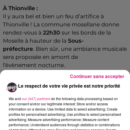
À Thionville :
Il y aura bel et bien un feu d’artifice à
Thionville !
La commune mosellane donne
rendez-vous à
22h30
sur les bords de la
Moselle à hauteur de la
Sous-
préfecture
.
Bien sûr, une ambiance musicale
sera proposée en amont de
l’
évènement
nocturne.
Continuer sans accepter
ET DANS LES AUTRES VILLES DE
Le respect de votre vie privée est notre priorité
MOSELLE ?
We and
our (447) partners
do the following data processing based on
your consent and/or our legitimate interest: Store and/or access
information on a device; Use limited data to select advertising; Create
Le 13 juillet :
profiles for personalised advertising; Use profiles to select personalised
advertising; Measure advertising performance; Measure content
performance; Understand audiences through statistics or combinations
D’autres communes du département ont
of data from different sources; Develop and improve services; Create