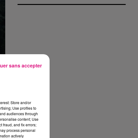
uer sans accepter
erest: Store and/or
tising; Use profiles to
tand audiences through
personalise content; Use
 fraud, and fix errors;
 may process personal
mation actively