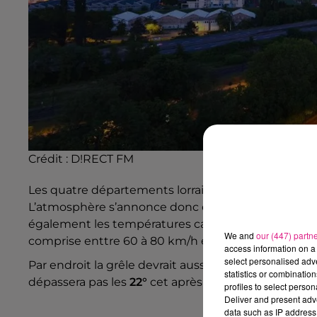
Crédit :
D!RECT FM
Les quatre départements lorrains ont été placé en
L’atmosphère s’annonce donc électrique dans l’Est d
également les températures caniculaires, les proc
We and
our (447) partn
comprise enttre 60 à 80 km/h et localement jusqu
access information on a 
select personalised ad
Par endroit la grêle devrait aussi vous supprendre
statistics or combinatio
dépassera pas les
22°
cet après-midi.
profiles to select person
Deliver and present adv
data such as IP address 