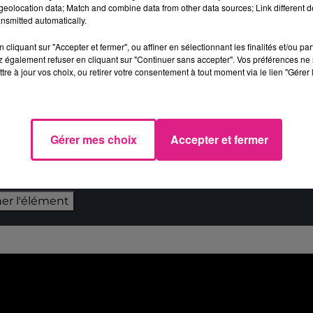
eolocation data; Match and combine data from other data sources; Link different de
nsmitted automatically.
 du dépôt de cookies que vous avez exprimé. Si vous
cliquant sur "Accepter et fermer", ou affiner en sélectionnant les finalités et/ou pa
 votre accord en cliquant sur le bouton ci-dessous.
 également refuser en cliquant sur "Continuer sans accepter". Vos préférences ne 
tre à jour vos choix, ou retirer votre consentement à tout moment via le lien "Gérer 
her l'élément
Gérer mes choix
Accepter et fermer
 du dépôt de cookies que vous avez exprimé. Si vous
 votre accord en cliquant sur le bouton ci-dessous.
her l'élément