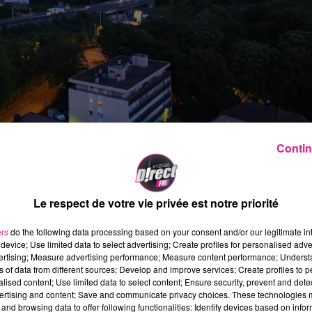
Contin
vigilance jaune orage
par les autorités météo.
Le respect de votre vie privée est notre priorité
e la France à l’occasion de ce mardi 2 juin 2026. Fini
haines heures seront marquées par des rafales de vent
ers
do the following data processing based on your consent and/or our legitimate int
’à 90 km/h.
device; Use limited data to select advertising; Create profiles for personalised adver
vertising; Measure advertising performance; Measure content performance; Unders
 tout comme de fortes averses. Côté mercure, on ne
ns of data from different sources; Develop and improve services; Create profiles to 
alised content; Use limited data to select content; Ensure security, prevent and detect
ertising and content; Save and communicate privacy choices. These technologies
and browsing data to offer following functionalities: Identify devices based on infor