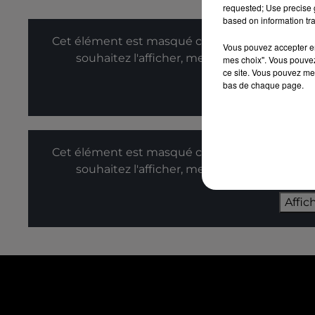
requested; Use precise g
based on information tra
Cet élément est masqué compte-tenu du refus
Vous pouvez accepter en 
souhaitez l'afficher, merci de nous donner
mes choix". Vous pouvez
ce site. Vous pouvez met
bas de chaque page.
Affic
Cet élément est masqué compte-tenu du refus
souhaitez l'afficher, merci de nous donner
Affic