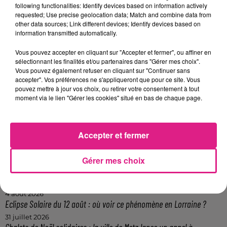
dessous.
following functionalities: Identify devices based on information actively
requested; Use precise geolocation data; Match and combine data from
other data sources; Link different devices; Identify devices based on
Afficher l'élément
information transmitted automatically.
FIL ACTUS
Vous pouvez accepter en cliquant sur "Accepter et fermer", ou affiner en
sélectionnant les finalités et/ou partenaires dans "Gérer mes choix".
Vous pouvez également refuser en cliquant sur "Continuer sans
7 août 2026
accepter". Vos préférences ne s'appliqueront que pour ce site. Vous
Lorraine : une journée pas comme les autres au Parc animalier de...
pouvez mettre à jour vos choix, ou retirer votre consentement à tout
moment via le lien "Gérer les cookies" situé en bas de chaque page.
6 août 2026
Metz : une distribution de lunette gratuite pour voir l’éclipse
5 août 2026
Casting de Woof : l'Euro-Métropole de Metz part à la recherche de...
Accepter et fermer
4 août 2026
Officiel : Gauthier Hein quitte le FC Metz pour l'OGC Nice
Gérer mes choix
4 août 2026
Officiel : le lac de Madine reporte son feu d’artifice
4 août 2026
Eclipse Solaire du 12 août : où voir ce phénomène en Lorraine ?
31 juillet 2026