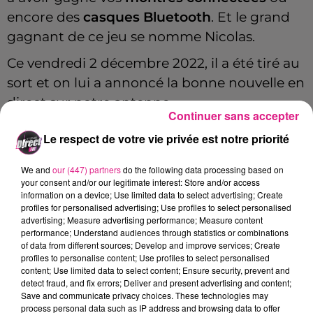
encore des
casques Bluetooth
. Et le grand
gagnant de ce jeu se nomme Nicolas.
Ce vendredi 2 décembre 2022, il a été tiré au
sort et on lui a annoncé la bonne nouvelle en
direct sur notre antenne.
Continuer sans accepter
Ce mercredi, il est venu chercher son
Le respect de votre vie privée est notre priorité
téléviseur 4K.
We and
our (447) partners
do the following data processing based on
Merci à notre partenaire
BUT Jouy-Aux-
your consent and/or our legitimate interest: Store and/or access
Arches
et à l'ensemble de ses équipes
.
information on a device; Use limited data to select advertising; Create
profiles for personalised advertising; Use profiles to select personalised
advertising; Measure advertising performance; Measure content
performance; Understand audiences through statistics or combinations
of data from different sources; Develop and improve services; Create
Cet élément est masqué compte-tenu du refus
profiles to personalise content; Use profiles to select personalised
du dépôt de cookies que vous avez exprimé. Si
content; Use limited data to select content; Ensure security, prevent and
vous souhaitez l'afficher, merci de nous donner
detect fraud, and fix errors; Deliver and present advertising and content;
Save and communicate privacy choices. These technologies may
votre accord en cliquant sur le bouton ci-
process personal data such as IP address and browsing data to offer