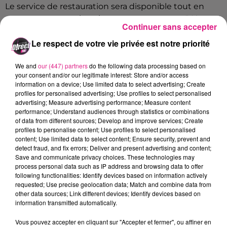
Le service de restauration sera disponible tout en
mettant en avant le paiement sans contact. "
Nous
Continuer sans accepter
avons acheté 1 000 litres de gel hydroalcoolique,
Le respect de votre vie privée est notre priorité
20 000 masques et 24 000 lingettes
" comme
l'explique le nouveau directeur du parc
Laurent
We and
our (447) partners
do the following data processing based on
Muller
.
your consent and/or our legitimate interest: Store and/or access
information on a device; Use limited data to select advertising; Create
profiles for personalised advertising; Use profiles to select personalised
Écouter le podcast
advertising; Measure advertising performance; Measure content
performance; Understand audiences through statistics or combinations
Les visiteurs devront porter un masque
à partir de 11
of data from different sources; Develop and improve services; Create
profiles to personalise content; Use profiles to select personalised
ans
, pour obtenir vos places on vous conseil de
content; Use limited data to select content; Ensure security, prevent and
passer par la
billetterie en ligne
.
detect fraud, and fix errors; Deliver and present advertising and content;
Save and communicate privacy choices. These technologies may
FIL ACTUS
process personal data such as IP address and browsing data to offer
following functionalities: Identify devices based on information actively
requested; Use precise geolocation data; Match and combine data from
7 août 2026
other data sources; Link different devices; Identify devices based on
Lorraine : une journée pas comme les autres au Parc animalier de...
information transmitted automatically.
6 août 2026
Vous pouvez accepter en cliquant sur "Accepter et fermer", ou affiner en
Metz : une distribution de lunette gratuite pour voir l’éclipse