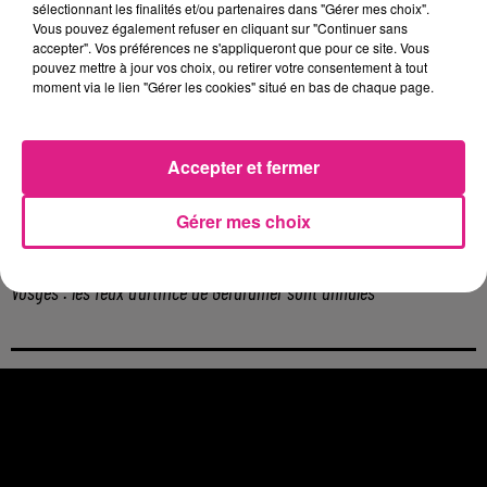
sélectionnant les finalités et/ou partenaires dans "Gérer mes choix".
5 août 2026
Vous pouvez également refuser en cliquant sur "Continuer sans
Casting de Woof : l'Euro-Métropole de Metz part à la recherche de...
accepter". Vos préférences ne s'appliqueront que pour ce site. Vous
pouvez mettre à jour vos choix, ou retirer votre consentement à tout
4 août 2026
moment via le lien "Gérer les cookies" situé en bas de chaque page.
Officiel : Gauthier Hein quitte le FC Metz pour l'OGC Nice
4 août 2026
Officiel : le lac de Madine reporte son feu d’artifice
Accepter et fermer
4 août 2026
Eclipse Solaire du 12 août : où voir ce phénomène en Lorraine ?
Gérer mes choix
31 juillet 2026
Chalets de Noël solidaires : la ville de Metz lance un appel à...
31 juillet 2026
Vosges : les feux d’artifice de Gérardmer sont annulés