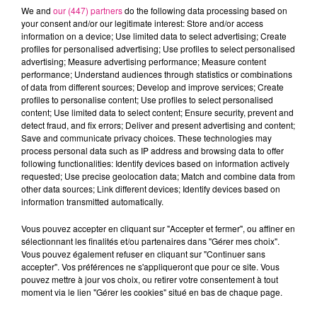
conseill� de joindre la mairie au
We and
our (447) partners
do the following data processing based on
your consent and/or our legitimate interest: Store and/or access
03 83 85 31 92, ou bien par mail �
information on a device; Use limited data to select advertising; Create
profiles for personalised advertising; Use profiles to select personalised
elections@nancy.fr. Toutes les
advertising; Measure advertising performance; Measure content
performance; Understand audiences through statistics or combinations
cartes d'�lecteur ont �t�
of data from different sources; Develop and improve services; Create
profiles to personalise content; Use profiles to select personalised
adress�es par voie postale pour
content; Use limited data to select content; Ensure security, prevent and
detect fraud, and fix errors; Deliver and present advertising and content;
le 15 avril au plus tard.
Save and communicate privacy choices. These technologies may
process personal data such as IP address and browsing data to offer
following functionalities: Identify devices based on information actively
A noter que ce dimanche 23 avril,
requested; Use precise geolocation data; Match and combine data from
other data sources; Link different devices; Identify devices based on
et le dimanche�7 mai, pour les
information transmitted automatically.
deux tours de l'�lection
Vous pouvez accepter en cliquant sur "Accepter et fermer", ou affiner en
sélectionnant les finalités et/ou partenaires dans "Gérer mes choix".
pr�sidentielle, les bureaux de
Vous pouvez également refuser en cliquant sur "Continuer sans
accepter". Vos préférences ne s'appliqueront que pour ce site. Vous
vote seront ouverts � Nancy de
pouvez mettre à jour vos choix, ou retirer votre consentement à tout
moment via le lien "Gérer les cookies" situé en bas de chaque page.
8h � 19h. Pour les �lections