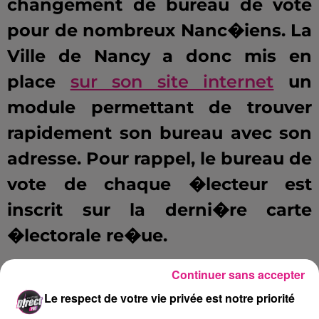
changement de bureau de vote
pour de nombreux Nanc�iens. La
Ville de Nancy a donc mis en
place
sur son site internet
un
module permettant de trouver
rapidement son bureau avec son
adresse. Pour rappel, le bureau de
vote de chaque �lecteur est
inscrit sur la derni�re carte
�lectorale re�ue.
Si vous n'avez toujours pas re�u
Continuer sans accepter
votre carte �lectorale, il est
Le respect de votre vie privée est notre priorité