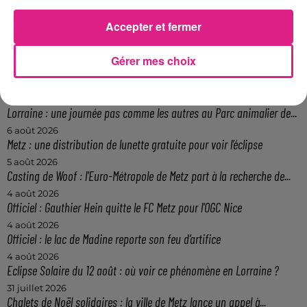
l�gislatives des 11 et 18 juin, ils
Accepter et fermer
seront ouverts de 8h � 18h.
FIL ACTUS
Gérer mes choix
7 août 2026
Lorraine : une journée pas comme les autres au Parc animalier de...
6 août 2026
Metz : une distribution de lunette gratuite pour voir l’éclipse
5 août 2026
Casting de Woof : l'Euro-Métropole de Metz part à la recherche de...
4 août 2026
Officiel : Gauthier Hein quitte le FC Metz pour l'OGC Nice
4 août 2026
Officiel : le lac de Madine reporte son feu d’artifice
4 août 2026
Eclipse Solaire du 12 août : où voir ce phénomène en Lorraine ?
31 juillet 2026
Chalets de Noël solidaires : la ville de Metz lance un appel à...