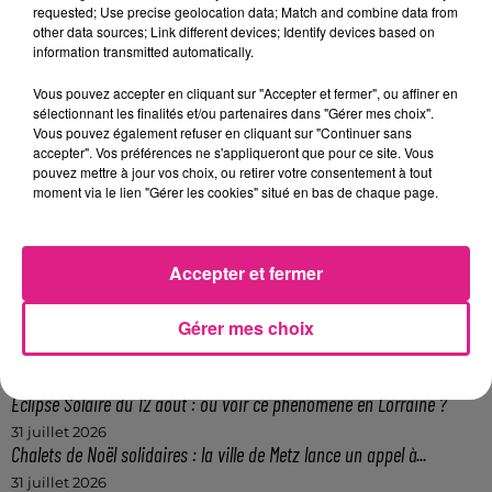
requested; Use precise geolocation data; Match and combine data from
Bonne chance.
other data sources; Link different devices; Identify devices based on
information transmitted automatically.
FIL ACTUS
Vous pouvez accepter en cliquant sur "Accepter et fermer", ou affiner en
sélectionnant les finalités et/ou partenaires dans "Gérer mes choix".
7 août 2026
Vous pouvez également refuser en cliquant sur "Continuer sans
Lorraine : une journée pas comme les autres au Parc animalier de...
accepter". Vos préférences ne s'appliqueront que pour ce site. Vous
pouvez mettre à jour vos choix, ou retirer votre consentement à tout
6 août 2026
moment via le lien "Gérer les cookies" situé en bas de chaque page.
Metz : une distribution de lunette gratuite pour voir l’éclipse
5 août 2026
Casting de Woof : l'Euro-Métropole de Metz part à la recherche de...
Accepter et fermer
4 août 2026
Officiel : Gauthier Hein quitte le FC Metz pour l'OGC Nice
Gérer mes choix
4 août 2026
Officiel : le lac de Madine reporte son feu d’artifice
4 août 2026
Eclipse Solaire du 12 août : où voir ce phénomène en Lorraine ?
31 juillet 2026
Chalets de Noël solidaires : la ville de Metz lance un appel à...
31 juillet 2026