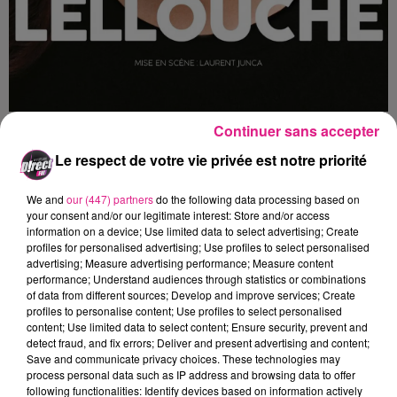
Continuer sans accepter
En 2 ans, Ninette, Charlotte Léonie ou encore la
Le respect de votre vie privée est notre priorité
femme de Lenny lui ont permis d'être suivie par plus
de 2 millions de personnes sur les réseaux sociaux. Il
We and
our (447) partners
do the following data processing based on
ne restait plus qu'à passer du virtuel à la scène !
your consent and/or our legitimate interest: Store and/or access
information on a device; Use limited data to select advertising; Create
Entre interprétations de personnages et
profiles for personalised advertising; Use profiles to select personalised
performances musicales, Camille passe du chant à la
advertising; Measure advertising performance; Measure content
comédie
avec une aisance irrésistible. Recommandé
performance; Understand audiences through statistics or combinations
of data from different sources; Develop and improve services; Create
à partir de 12 ans.
profiles to personalise content; Use profiles to select personalised
Pour gagner vos places pour
content; Use limited data to select content; Ensure security, prevent and
Camille Lellouche
le 4
detect fraud, and fix errors; Deliver and present advertising and content;
février au Zénith de Nancy. Envoyez nous le mot de
Save and communicate privacy choices. These technologies may
passe "Camille" à
jeu@radiodirect.net
avec toutes vos
process personal data such as IP address and browsing data to offer
coordonnées.
following functionalities: Identify devices based on information actively