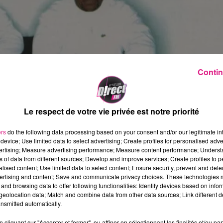
Contin
Le respect de votre vie privée est notre priorité
ers
do the following data processing based on your consent and/or our legitimate int
device; Use limited data to select advertising; Create profiles for personalised adver
vertising; Measure advertising performance; Measure content performance; Unders
ns of data from different sources; Develop and improve services; Create profiles to 
alised content; Use limited data to select content; Ensure security, prevent and detect
ertising and content; Save and communicate privacy choices. These technologies
and browsing data to offer following functionalities: Identify devices based on infor
eolocation data; Match and combine data from other data sources; Link different de
SENT +
CUT KILLER
voilà ce qu'on vous propose.
nsmitted automatically.
sent », le premier opus d'
Ärsenik
, retrouvez l'un des duo
cliquant sur "Accepter et fermer", ou affiner en sélectionnant les finalités et/ou pa