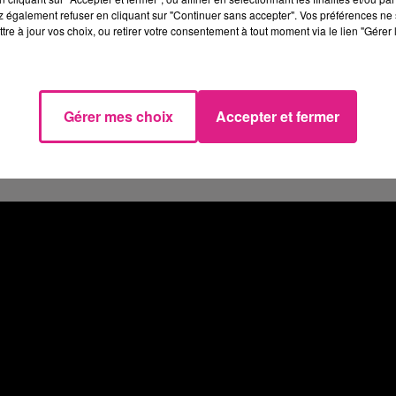
t unique au Seven Casino le
4 octobre
prochain.
 également refuser en cliquant sur "Continuer sans accepter". Vos préférences ne 
tre à jour vos choix, ou retirer votre consentement à tout moment via le lien "Gérer 
rée
s'annonce complètement folle puisque CUT KILLER
l Hip Hop Party
jusqu'a la fin de la nuit.
se "Cut Killer" à
jeu@radiodirect.net
Gérer mes choix
Accepter et fermer
 téléphone.