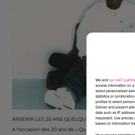
We and
our (447) partn
access information on a 
select personalised ad
statistics or combinatio
profiles to select person
Deliver and present adv
data such as IP address 
requested; Use precise g
ÄRSENIK LES 20 ANS QUELQUES GOUTTES SUFFI
based on information tra
A l'occasion des 20 ans de « Quelques gouttes suffi
Vous pouvez accepter en 