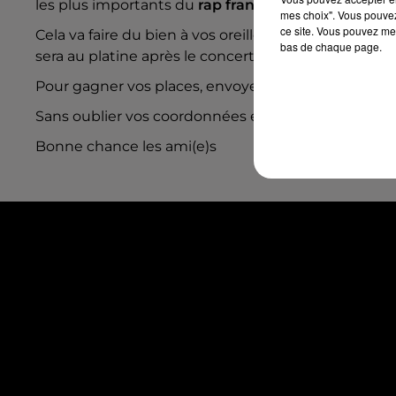
les plus importants du
rap français
pour un concer
mes choix". Vous pouvez
ce site. Vous pouvez met
Cela va faire du bien à vos oreilles. Clairement la
soi
bas de chaque page.
sera au platine après le
concert
pour une
Old Schoo
Pour gagner vos places, envoyez nous le mot de pas
Sans oublier vos coordonnées et votre numéro de
Bonne chance les ami(e)s