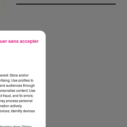
uer sans accepter
erest: Store and/or
tising; Use profiles to
tand audiences through
personalise content; Use
 fraud, and fix errors;
 may process personal
mation actively
vices; Identify devices
s
rtenaires dans "Gérer