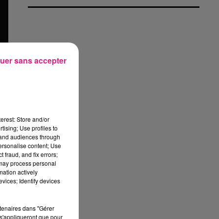
uer sans accepter
erest: Store and/or
tising; Use profiles to
tand audiences through
personalise content; Use
 fraud, and fix errors;
 may process personal
mation actively
vices; Identify devices
rtenaires dans "Gérer
s'appliqueront que pour