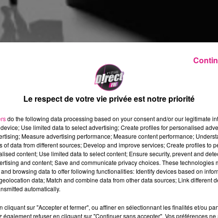
Contin
Le respect de votre vie privée est notre priorité
ers
do the following data processing based on your consent and/or our legitimate int
device; Use limited data to select advertising; Create profiles for personalised adver
vertising; Measure advertising performance; Measure content performance; Unders
ns of data from different sources; Develop and improve services; Create profiles to 
alised content; Use limited data to select content; Ensure security, prevent and detect
ertising and content; Save and communicate privacy choices. These technologies
and browsing data to offer following functionalities: Identify devices based on infor
eolocation data; Match and combine data from other data sources; Link different de
nsmitted automatically.
ur présenter Mado, sa nouvelle compagne de 20 ans sa
cliquant sur "Accepter et fermer", ou affiner en sélectionnant les finalités et/ou pa
 également refuser en cliquant sur "Continuer sans accepter". Vos préférences ne 