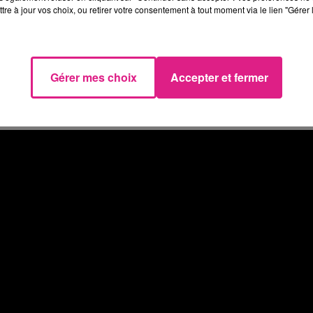
avec les deux jeunes gens, s’annonce compliquée. On es
tre à jour vos choix, ou retirer votre consentement à tout moment via le lien "Gérer 
nts.
e Seigner, Héloïse Martin, Rudy Milstein, Félicien Juttner.
Nouvelle
" à
jeu@radiodirect.net
. Sans oublier de nous
Gérer mes choix
Accepter et fermer