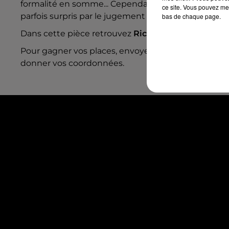
formalité en somme... Cependant la confrontation 
ce site. Vous pouvez met
parfois surpris par le jugement de ses propres enfa
bas de chaque page.
Dans cette pièce retrouvez
Richard Berry
, Mathild
Pour gagner vos places, envoyez le mot de passe "
donner vos coordonnées.