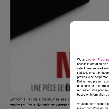
We and
our (447) partn
access information on a 
select personalised ad
statistics or combinatio
profiles to select person
Deliver and present adv
data such as IP address 
requested; Use precise g
based on information tra
Simon a invité à déjeuner ses deux fils afin de le
Vous pouvez accepter en 
cadette. Tout devrait se passer agréablement. Une
mes choix". Vous pouvez