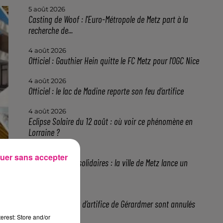
5 août 2026
Casting de Woof : l'Euro-Métropole de Metz part à la
recherche de...
4 août 2026
Officiel : Gauthier Hein quitte le FC Metz pour l'OGC Nice
4 août 2026
Officiel : le lac de Madine reporte son feu d’artifice
4 août 2026
Eclipse Solaire du 12 août : où voir ce phénomène en
Lorraine ?
31 juillet 2026
uer sans accepter
Chalets de Noël solidaires : la ville de Metz lance un
appel à...
31 juillet 2026
Vosges : les feux d’artifice de Gérardmer sont annulés
erest: Store and/or