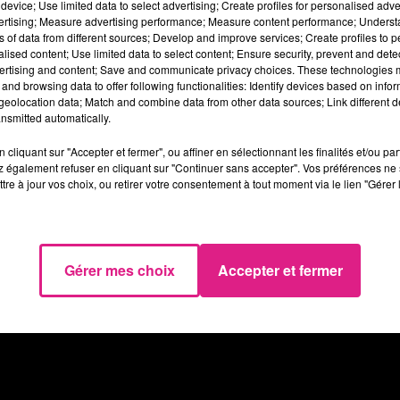
ces pour enrichir la visite.
device; Use limited data to select advertising; Create profiles for personalised adver
vertising; Measure advertising performance; Measure content performance; Unders
sse "habitat" à
jeu@radiodirect.net
sans oublier vos
ns of data from different sources; Develop and improve services; Create profiles to 
alised content; Use limited data to select content; Ensure security, prevent and detect
ertising and content; Save and communicate privacy choices. These technologies
and browsing data to offer following functionalities: Identify devices based on infor
eolocation data; Match and combine data from other data sources; Link different de
nsmitted automatically.
cliquant sur "Accepter et fermer", ou affiner en sélectionnant les finalités et/ou pa
 également refuser en cliquant sur "Continuer sans accepter". Vos préférences ne 
tre à jour vos choix, ou retirer votre consentement à tout moment via le lien "Gérer 
Gérer mes choix
Accepter et fermer