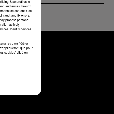
tising; Use profiles to
tand audiences through
personalise content; Use
 fraud, and fix errors;
 may process personal
mation actively
vices; Identify devices
rtenaires dans "Gérer
s'appliqueront que pour
les cookies" situé en