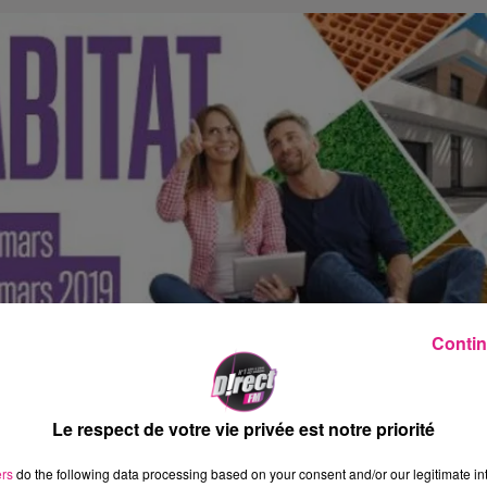
Contin
Le respect de votre vie privée est notre priorité
 20 000 m2 dans 3 halls, seront à l’écoute des visiteurs
gammes de produits. Des animations nouvelles et des
ers
do the following data processing based on your consent and/or our legitimate int