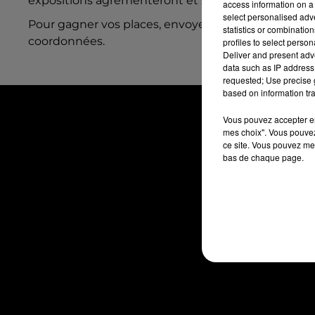
expositions agrémenteront et structureront les espa
access information on a 
select personalised ad
Pour gagner vos places, envoyez-nous le mot de pa
statistics or combinatio
coordonnées.
profiles to select person
Deliver and present adv
data such as IP address 
requested; Use precise g
based on information tra
Vous pouvez accepter en 
mes choix". Vous pouvez
ce site. Vous pouvez met
bas de chaque page.