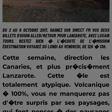
DU 2 AU 6 OCTOBRE 2017
, GAGNEZ SUR DIRECT FM VOS DEUX
BILLETS D'AVION ALLER/RETOUR POUR LANZAROTE, AVEC LUXAIR
TOURS. RESTEZ BIEN � L'�COUTE DE L'�MISSION
ÈDESTINATION VOYAGEÈ DU
LUNDI AU VENDREDI, DE 12H � 13H.
Cette semaine, direction les
Canaries, et plus pr�cis�ment
Lanzarote. Cette �le est
totalement atypique. Volcanique
� 100%, vous ne manquerez pas
d'�tre surpris par ses paysages,
qui font penser � des paysages