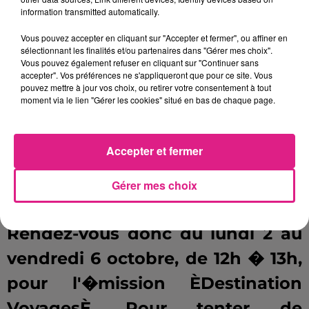
information transmitted automatically.
et leur culture, vous pourrez
Vous pouvez accepter en cliquant sur "Accepter et fermer", ou affiner en
toujours interroger des Fran�ais,
sélectionnant les finalités et/ou partenaires dans "Gérer mes choix".
Vous pouvez également refuser en cliquant sur "Continuer sans
install�s sur place depuis
accepter". Vos préférences ne s'appliqueront que pour ce site. Vous
pouvez mettre à jour vos choix, ou retirer votre consentement à tout
plusieurs ann�es, comme
moment via le lien "Gérer les cookies" situé en bas de chaque page.
Laetitia
,
V�ronique
ou
Eric
, qui
n'ont pas manqu� d'apporter
Accepter et fermer
leur contribution � notre
Gérer mes choix
�mission ÈDestination VoyagesÈ.
Rendez-vous donc du lundi 2 au
vendredi 6 octobre, de 12h � 13h,
pour l'�mission ÈDestination
VoyagesÈ. Pour tenter de