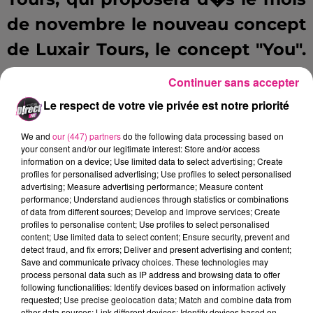
de novembre le nouveau concept
de Luxair Tours, le concept "You".
Ce dernier offre de nombreux
Continuer sans accepter
avantages aux clients, comme
Le respect de votre vie privée est notre priorité
des acc�s gratuit au SPA de
We and
our (447) partners
do the following data processing based on
l'h�tel, des activit�s et
your consent and/or our legitimate interest: Store and/or access
information on a device; Use limited data to select advertising; Create
excursions gratuites, et un guide
profiles for personalised advertising; Use profiles to select personalised
advertising; Measure advertising performance; Measure content
Luxair sur place charg� de
performance; Understand audiences through statistics or combinations
of data from different sources; Develop and improve services; Create
r�pondre � toutes vos
profiles to personalise content; Use profiles to select personalised
content; Use limited data to select content; Ensure security, prevent and
questions.
detect fraud, and fix errors; Deliver and present advertising and content;
Save and communicate privacy choices. These technologies may
process personal data such as IP address and browsing data to offer
Enfin, si vous souhaitez en
following functionalities: Identify devices based on information actively
requested; Use precise geolocation data; Match and combine data from
apprendre plus sur les habitants
other data sources; Link different devices; Identify devices based on