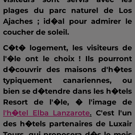
plages du parc naturel de Los
Ajaches ; id�al pour admirer le
coucher de soleil.
C�t� logement, les visiteurs de
l'�le ont le choix ! Ils pourront
d�couvrir des maisons d'h�tes
typiquement canariennes, ou
bien se d�tendre dans les h�tels
Resort de l'�le, � l'image de
l'h�tel Elba Lanzarote
.
C'est l'un
des h�tels partenaires de Luxair
Tours, qui proposera d�s le mois