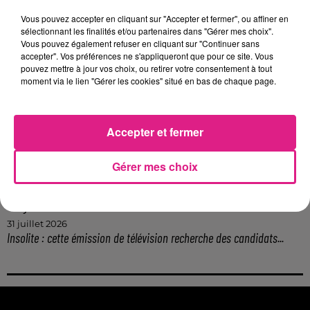
6 août 2026
Metz : une distribution de lunette gratuite pour voir l’éclipse
Vous pouvez accepter en cliquant sur "Accepter et fermer", ou affiner en
sélectionnant les finalités et/ou partenaires dans "Gérer mes choix".
5 août 2026
Vous pouvez également refuser en cliquant sur "Continuer sans
Casting de Woof : l'Euro-Métropole de Metz part à la recherche de...
accepter". Vos préférences ne s'appliqueront que pour ce site. Vous
4 août 2026
pouvez mettre à jour vos choix, ou retirer votre consentement à tout
Officiel : Gauthier Hein quitte le FC Metz pour l'OGC Nice
moment via le lien "Gérer les cookies" situé en bas de chaque page.
4 août 2026
Officiel : le lac de Madine reporte son feu d’artifice
4 août 2026
Accepter et fermer
Eclipse Solaire du 12 août : où voir ce phénomène en Lorraine ?
31 juillet 2026
Gérer mes choix
Chalets de Noël solidaires : la ville de Metz lance un appel à...
31 juillet 2026
Vosges : les feux d’artifice de Gérardmer sont annulés
31 juillet 2026
Insolite : cette émission de télévision recherche des candidats...