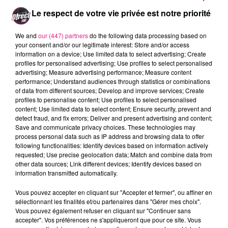
contre 49,3 % des suffrages pour Manuel Valls.
Le respect de votre vie privée est notre priorité
Enfin dans les Vosges, Beno�t Hamon a obtenu
57,03 % des suffrages.
We and
our (447) partners
do the following data processing based on
A noter que c'est � Nancy que le vainqueur a
your consent and/or our legitimate interest: Store and/or access
information on a device; Use limited data to select advertising; Create
remport� le plus de suffrages, avec plus de 66% des
profiles for personalised advertising; Use profiles to select personalised
voix.
advertising; Measure advertising performance; Measure content
performance; Understand audiences through statistics or combinations
Cr�dit Photo : Capture d'�cran
Beno�tHamon2017
of data from different sources; Develop and improve services; Create
FIL ACTUS
profiles to personalise content; Use profiles to select personalised
content; Use limited data to select content; Ensure security, prevent and
detect fraud, and fix errors; Deliver and present advertising and content;
Save and communicate privacy choices. These technologies may
7 août 2026
process personal data such as IP address and browsing data to offer
Lorraine : une journée pas comme les autres au Parc animalier de...
following functionalities: Identify devices based on information actively
6 août 2026
requested; Use precise geolocation data; Match and combine data from
Metz : une distribution de lunette gratuite pour voir l’éclipse
other data sources; Link different devices; Identify devices based on
information transmitted automatically.
5 août 2026
Casting de Woof : l'Euro-Métropole de Metz part à la recherche de...
Vous pouvez accepter en cliquant sur "Accepter et fermer", ou affiner en
4 août 2026
sélectionnant les finalités et/ou partenaires dans "Gérer mes choix".
Officiel : Gauthier Hein quitte le FC Metz pour l'OGC Nice
Vous pouvez également refuser en cliquant sur "Continuer sans
accepter". Vos préférences ne s'appliqueront que pour ce site. Vous
4 août 2026