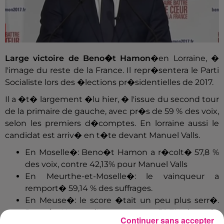
Large victoire de Beno�t Hamon
�en Lorraine, �
l'image du reste de la France. Il repr�sentera le Parti
Socialiste lors des �lections pr�sidentielles de 2017.
Il a �t� largement �lu hier, � l'issue du second tour
de la primaire de gauche, avec pr�s de 59 % des voix,
selon les premiers d�comptes. En lorraine aussi le
candidat est arriv� en t�te devant Manuel Valls.
En Moselle�: Beno�t Hamon a r�colt� 57,8 %
des voix, contre 42,13% pour Manuel Valls
En Meurthe-et-Moselle�: le vainqueur a
remport� 59,14 % des suffrages.
En Meuse�: le score �tait un peu plus serr�.
Beno�t Hamon l'emporte avec 50,7% des voix,
Continuer sans accepter