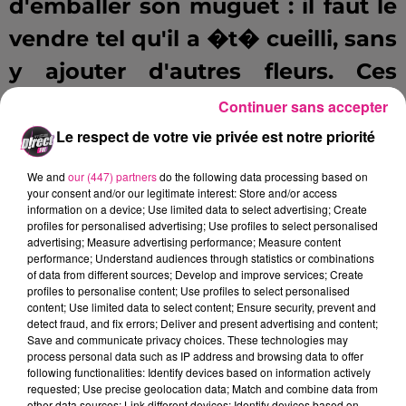
d'emballer son muguet : il faut le
vendre tel qu'il a �t� cueilli, sans
y ajouter d'autres fleurs. Ces
r�gles visent � ne pas
Continuer sans accepter
concurrencer les fleuristes ou
Le respect de votre vie privée est notre priorité
encore, � prot�ger la nature.
We and
our (447) partners
do the following data processing based on
your consent and/or our legitimate interest: Store and/or access
information on a device; Use limited data to select advertising; Create
Autres r�gles que les arr�t�s
profiles for personalised advertising; Use profiles to select personalised
advertising; Measure advertising performance; Measure content
peuvent obliger � respecter :�
performance; Understand audiences through statistics or combinations
of data from different sources; Develop and improve services; Create
"È� se placer � une certaine
profiles to personalise content; Use profiles to select personalised
content; Use limited data to select content; Ensure security, prevent and
distance d'un fleuriste�
detect fraud, and fix errors; Deliver and present advertising and content;
Save and communicate privacy choices. These technologies may
"È� ne pas installer un ou des
process personal data such as IP address and browsing data to offer
following functionalities: Identify devices based on information actively
�tals�
requested; Use precise geolocation data; Match and combine data from
other data sources; Link different devices; Identify devices based on