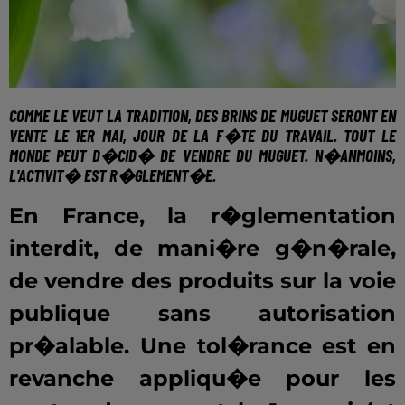
COMME LE VEUT LA TRADITION,
DES BRINS DE MUGUET
SERONT EN
VENTE
LE 1ER MAI
, JOUR DE LA F�TE DU TRAVAIL. TOUT LE
MONDE PEUT D�CID� DE VENDRE DU MUGUET. N�ANMOINS,
L'ACTIVIT� EST R�GLEMENT�E.
En France, la r�glementation
interdit, de mani�re g�n�rale,
de vendre des produits sur la voie
publique sans autorisation
pr�alable. Une tol�rance est en
revanche appliqu�e pour les