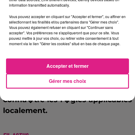
information transmitted automatically.
Les infractions sont passibles
Vous pouvez accepter en cliquant sur "Accepter et fermer", ou affiner en
sélectionnant les finalités et/ou partenaires dans "Gérer mes choix".
d'amendes et peuvent entra�ner
Vous pouvez également refuser en cliquant sur "Continuer sans
accepter". Vos préférences ne s'appliqueront que pour ce site. Vous
la confiscation ou la saisie des
pouvez mettre à jour vos choix, ou retirer votre consentement à tout
moment via le lien "Gérer les cookies" situé en bas de chaque page.
marchandises.
Ainsi, les particuliers qui
Accepter et fermer
souhaitent vendre du muguet
sont invit�s � se renseigner
Gérer mes choix
aupr�s de leur�mairie afin de
conna�tre les r�gles applicables
localement.