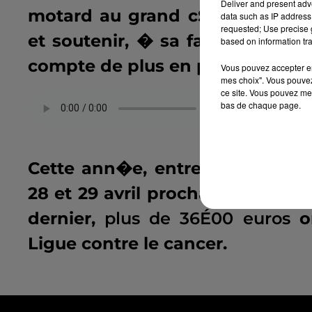
Deliver and present adv
motard au grand cSur a souhai
data such as IP address 
requested; Use precise g
et soutenir, � sa fa�on, la rec
based on information tra
compte de plus en plus de mota
Vous pouvez accepter en 
mes choix". Vous pouvez
ce site. Vous pouvez met
bas de chaque page.
.
Cette ann�e, entre
10É00 et 1
28 et 29 avril prochain, pour al
dernier,
plus de 36É00 euros
on
Ligue contre le cancer.