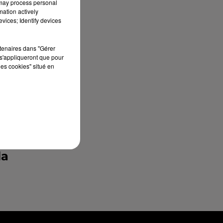
 may process personal
er
mation actively
vices; Identify devices
on
rtenaires dans "Gérer
s'appliqueront que pour
les cookies" situé en
es
an
la