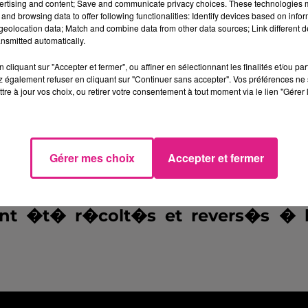
ertising and content; Save and communicate privacy choices. These technologies
t� trouver un moyen de sensibilis
and browsing data to offer following functionalities: Identify devices based on infor
eolocation data; Match and combine data from other data sources; Link different de
herche. 20 ans plus tard, l'op�rati
nsmitted automatically.
rds. Ecoutez
Bernard Braun�:
cliquant sur "Accepter et fermer", ou affiner en sélectionnant les finalités et/ou pa
 également refuser en cliquant sur "Continuer sans accepter". Vos préférences ne 
tre à jour vos choix, ou retirer votre consentement à tout moment via le lien "Gérer 
Gérer mes choix
Accepter et fermer
5É00 �quipages
seront mobilis�s l
ler � la rencontre des donateurs. L'
t �t� r�colt�s et revers�s � 