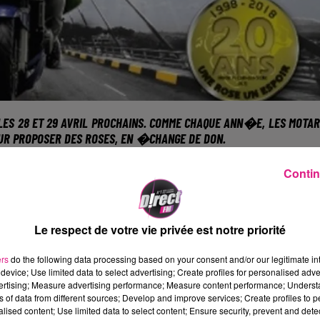
 LES
28 ET 29 AVRIL PROCHAINS
. COMME CHAQUE ANN�E, LES MOTA
OUR PROPOSER DES ROSES, EN �CHANGE DE DON.
en effet parcourir la France, et 
Contin
ons en faveur de la lutte contre 
 euros sera demand�, en �chan
Le respect de votre vie privée est notre priorité
 revers� � la Ligue contre le cancer.
ers
do the following data processing based on your consent and/or our legitimate int
device; Use limited data to select advertising; Create profiles for personalised adver
spoirÈ est n�e � Coin sur Seille, 
vertising; Measure advertising performance; Measure content performance; Unders
ns of data from different sources; Develop and improve services; Create profiles to 
ch� par la mort de ses parents, 
alised content; Use limited data to select content; Ensure security, prevent and detect