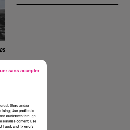
RDS
la
uer sans accepter
le
ge
erest: Store and/or
tising; Use profiles to
en
tand audiences through
personalise content; Use
le
 fraud, and fix errors;