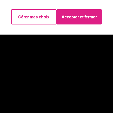
 l’égalité entre les femmes et les hommes et de la lutte
 inacceptable et inexcusable ».
Gérer mes choix
Accepter et fermer