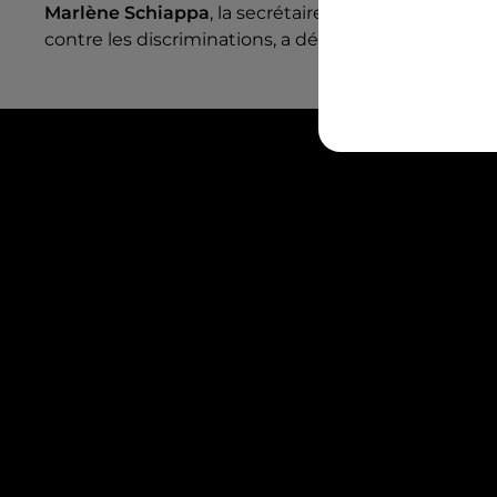
Marlène Schiappa
, la secrétaire d’Etat chargée de
contre les discriminations, a dénoncé une violence