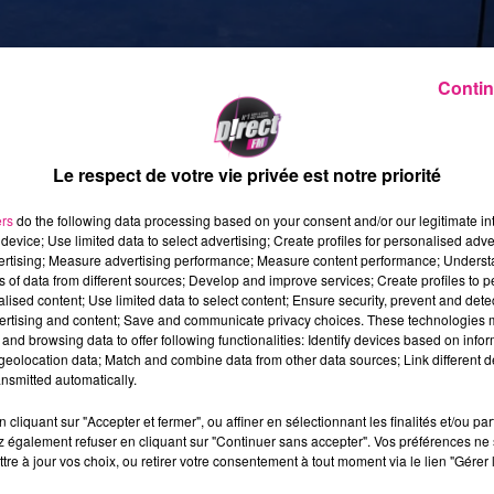
Contin
Le respect de votre vie privée est notre priorité
ers
do the following data processing based on your consent and/or our legitimate int
device; Use limited data to select advertising; Create profiles for personalised adver
vertising; Measure advertising performance; Measure content performance; Unders
sées par un groupe de jeunes filles vendredi soir dernie
ns of data from different sources; Develop and improve services; Create profiles to 
e ayant été blessée au niveau du visage par un coup de
alised content; Use limited data to select content; Ensure security, prevent and detect
ertising and content; Save and communicate privacy choices. These technologies
and browsing data to offer following functionalities: Identify devices based on infor
e âgée de 17 ans
a été arrêtée. En possession du cutter
eolocation data; Match and combine data from other data sources; Link different de
men dimanche pour violences avec arme blanche et en
nsmitted automatically.
lacée sous contrôle judiciaire.
cliquant sur "Accepter et fermer", ou affiner en sélectionnant les finalités et/ou pa
 également refuser en cliquant sur "Continuer sans accepter". Vos préférences ne 
 femmes de cette bande, entre cinq et dix selon le
tre à jour vos choix, ou retirer votre consentement à tout moment via le lien "Gérer 