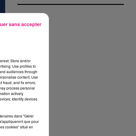
uer sans accepter
erest: Store and/or
tising; Use profiles to
tand audiences through
r
personalise content; Use
 fraud, and fix errors;
 may process personal
mation actively
vices; Identify devices
rtenaires dans "Gérer
s'appliqueront que pour
les cookies" situé en