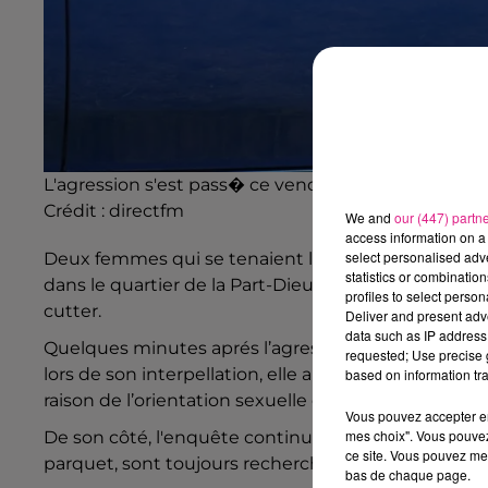
L'agression s'est pass� ce vendredi � Lyon
Crédit :
directfm
We and
our (447) partn
access information on a 
select personalised ad
Deux femmes qui se tenaient la main, ont été agres
statistics or combinatio
dans le quartier de la Part-Dieu à
Lyon
, l’une d’ell
profiles to select person
cutter.
Deliver and present adv
data such as IP address 
Quelques minutes aprés l’agression,
une jeune fill
requested; Use precise g
lors de son interpellation, elle a été mise en exa
based on information tra
raison de l’orientation sexuelle des victimes, puis p
Vous pouvez accepter en 
mes choix". Vous pouvez
De son côté, l'enquête continue. Les autres jeunes
ce site. Vous pouvez met
parquet, sont toujours recherchées.
bas de chaque page.