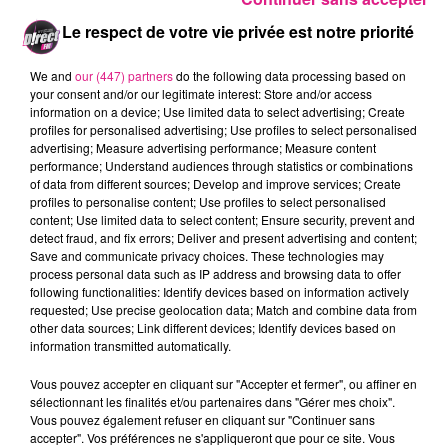
cela vous ajoutez une déco avec beaucoup de
Le respect de votre vie privée est notre priorité
couleur flashante, une ambiance qui vous fera
voyager dans le temps, et la magie du lieu opère
We and
our (447) partners
do the following data processing based on
your consent and/or our legitimate interest: Store and/or access
déjà. À
Nancy
le bar fait le plein tous les soirs, il faut
information on a device; Use limited data to select advertising; Create
réserver.
profiles for personalised advertising; Use profiles to select personalised
advertising; Measure advertising performance; Measure content
En prime, des
brunchs
seront servis tous les
performance; Understand audiences through statistics or combinations
dimanches matins.
of data from different sources; Develop and improve services; Create
profiles to personalise content; Use profiles to select personalised
FIL ACTUS
content; Use limited data to select content; Ensure security, prevent and
detect fraud, and fix errors; Deliver and present advertising and content;
Save and communicate privacy choices. These technologies may
7 août 2026
process personal data such as IP address and browsing data to offer
Lorraine : une journée pas comme les autres au Parc animalier de...
following functionalities: Identify devices based on information actively
requested; Use precise geolocation data; Match and combine data from
6 août 2026
other data sources; Link different devices; Identify devices based on
Metz : une distribution de lunette gratuite pour voir l’éclipse
information transmitted automatically.
5 août 2026
Casting de Woof : l'Euro-Métropole de Metz part à la recherche de...
Vous pouvez accepter en cliquant sur "Accepter et fermer", ou affiner en
sélectionnant les finalités et/ou partenaires dans "Gérer mes choix".
4 août 2026
Vous pouvez également refuser en cliquant sur "Continuer sans
Officiel : Gauthier Hein quitte le FC Metz pour l'OGC Nice
accepter". Vos préférences ne s'appliqueront que pour ce site. Vous