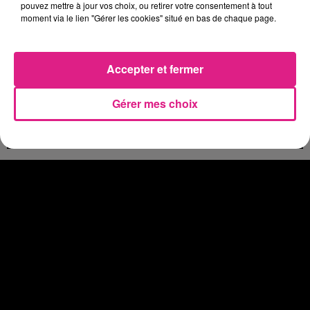
4 août 2026
pouvez mettre à jour vos choix, ou retirer votre consentement à tout
Officiel : le lac de Madine reporte son feu d’artifice
moment via le lien "Gérer les cookies" situé en bas de chaque page.
4 août 2026
Eclipse Solaire du 12 août : où voir ce phénomène en Lorraine ?
31 juillet 2026
Accepter et fermer
Chalets de Noël solidaires : la ville de Metz lance un appel à...
31 juillet 2026
Gérer mes choix
Vosges : les feux d’artifice de Gérardmer sont annulés