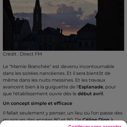
Crédit :
Direct FM
Le "Mamie Branchée" est devenu incontournable
dans les soirées nancéenes. Et il sera bientôt de
même dans les nuits messines. Et les travaux
avancent bien à la guiguette de l'
Esplanade
, pour
que l'établissement ouvre dès le
début avril
.
Un concept simple et efficace
Il fallait seulement y penser, un lieu où l'on passe des
musiques des années 80 et 90.
De
Céline Dion
à
Continuer sans accepter
Mike Brant
, de
Johnny Halliday
aux
Spice Girls
. A