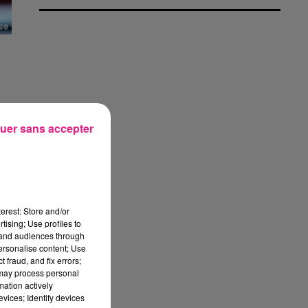
uer sans accepter
erest: Store and/or
tising; Use profiles to
tand audiences through
personalise content; Use
 fraud, and fix errors;
 may process personal
mation actively
vices; Identify devices