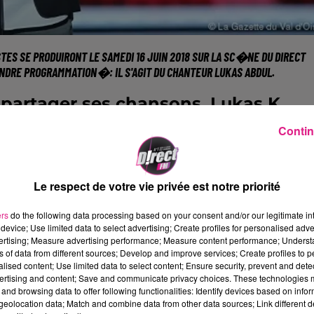
STES SE PRODUIRONT LE
SAMEDI 16 JUIN 2018
SUR LA SC�NE DU
DIRECT
INDRE PROGRAMMATION�: IL S'AGIT DU CHANTEUR
LUKAS ABDUL
.
partager ses chansons, Lukas K.
e Voice�en 2016, envieux de �
Contin
 et du public � sur une possible
�quipe de Zazie sur � Les mots bleus
Le respect de votre vie privée est notre priorité
es, il quitte l'aventure et d�marre
ers
do the following data processing based on your consent and/or our legitimate int
'il pr�sente en concerts face � un
device; Use limited data to select advertising; Create profiles for personalised adver
vertising; Measure advertising performance; Measure content performance; Unders
et de plus en plus fid�le.
ns of data from different sources; Develop and improve services; Create profiles to 
alised content; Use limited data to select content; Ensure security, prevent and detect
ertising and content; Save and communicate privacy choices. These technologies
and browsing data to offer following functionalities: Identify devices based on infor
eolocation data; Match and combine data from other data sources; Link different de