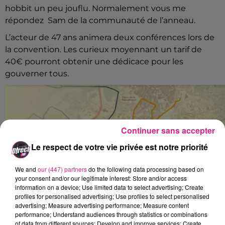
hobbit un peu jouflu. Normalement vous me
répondez Sam de la communauté de l’anneau.
L’acteur de 47 ans animera deux conférences lors de
la convention. Les curieux moyennant un tarif de
40€ pourront obtenir une dédicace pour les
gouverner tous.
Continuer sans accepter
Le respect de votre vie privée est notre priorité
We and
our (447) partners
do the following data processing based on
your consent and/or our legitimate interest: Store and/or access
information on a device; Use limited data to select advertising; Create
profiles for personalised advertising; Use profiles to select personalised
advertising; Measure advertising performance; Measure content
performance; Understand audiences through statistics or combinations
of data from different sources; Develop and improve services; Create