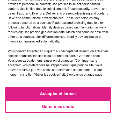
profiles to personalise content; Use profiles to select personalised
content; Use limited data to select content; Ensure security, prevent and
detect fraud, and fix errors; Deliver and present advertising and content;
Save and communicate privacy choices. These technologies may
process personal data such as IP address and browsing data to offer
following functionalities: Identify devices based on information actively
requested; Use precise geolocation data; Match and combine data from
other data sources; Link different devices; Identify devices based on
information transmitted automatically.
Vous pouvez accepter en cliquant sur "Accepter et fermer", ou affiner en
sélectionnant les finalités et/ou partenaires dans "Gérer mes choix".
Vous pouvez également refuser en cliquant sur "Continuer sans
accepter". Vos préférences ne s'appliqueront que pour ce site. Vous
pouvez mettre à jour vos choix, ou retirer votre consentement à tout
FIL ACTUS
moment via le lien "Gérer les cookies" situé en bas de chaque page.
7 août 2026
Accepter et fermer
Lorraine : une journée pas comme les autres au Parc animalier de...
6 août 2026
Metz : une distribution de lunette gratuite pour voir l’éclipse
Gérer mes choix
5 août 2026