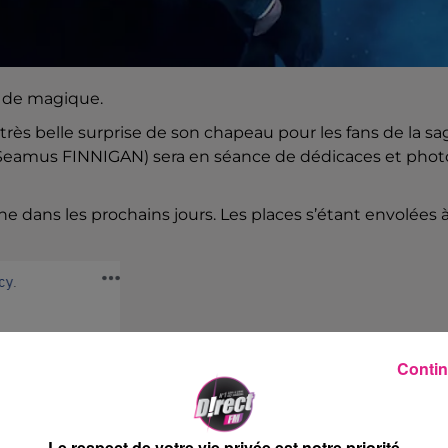
e de magique.
rès belle surprise de son chapeau pour les fans de la sa
Seamus FINNIGAN) sera en séance de dédicaces et phot
gne dans les prochains jours. Les places s’étant envolées 
Contin
Le respect de votre vie privée est notre priorité