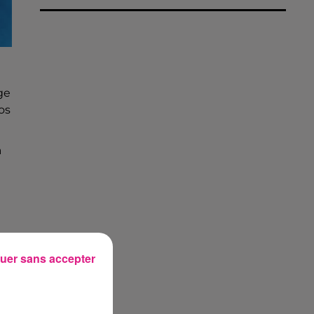
ge
os
à
uer sans accepter