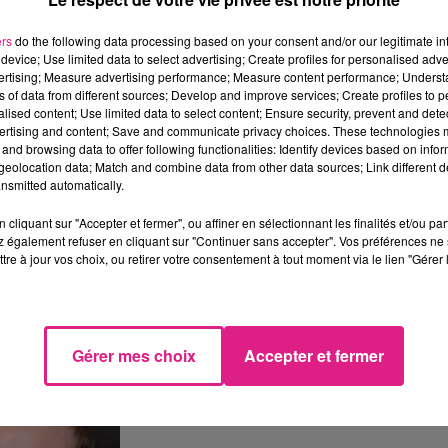
ers
do the following data processing based on your consent and/or our legitimate int
device; Use limited data to select advertising; Create profiles for personalised adver
vertising; Measure advertising performance; Measure content performance; Unders
ns of data from different sources; Develop and improve services; Create profiles to 
alised content; Use limited data to select content; Ensure security, prevent and detect
ertising and content; Save and communicate privacy choices. These technologies
and browsing data to offer following functionalities: Identify devices based on infor
eolocation data; Match and combine data from other data sources; Link different de
nsmitted automatically.
cliquant sur "Accepter et fermer", ou affiner en sélectionnant les finalités et/ou pa
 également refuser en cliquant sur "Continuer sans accepter". Vos préférences ne 
tre à jour vos choix, ou retirer votre consentement à tout moment via le lien "Gérer 
Gérer mes choix
Accepter et fermer