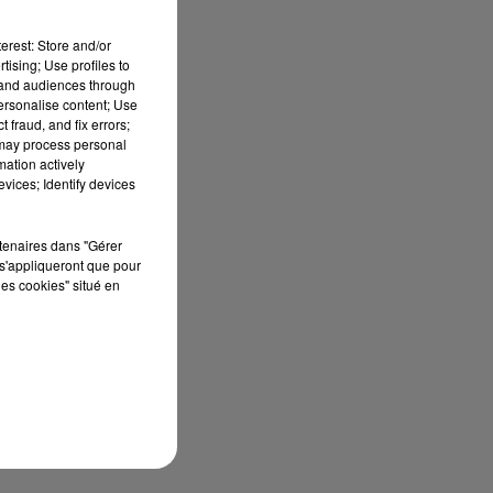
erest: Store and/or
tising; Use profiles to
tand audiences through
personalise content; Use
 fraud, and fix errors;
 may process personal
mation actively
vices; Identify devices
rtenaires dans "Gérer
s'appliqueront que pour
les cookies" situé en