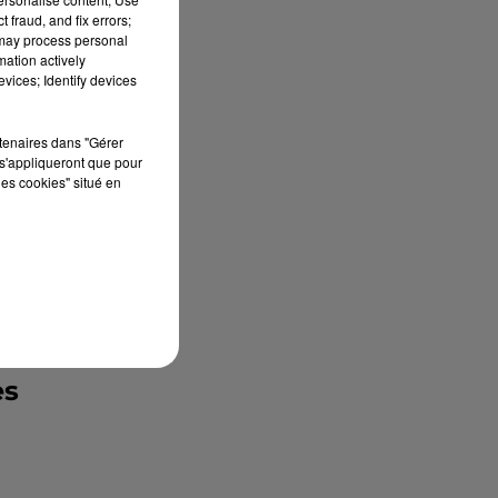
 fraud, and fix errors;
de
 may process personal
mation actively
re
vices; Identify devices
rtenaires dans "Gérer
s'appliqueront que pour
et
les cookies" situé en
es
re
re
es