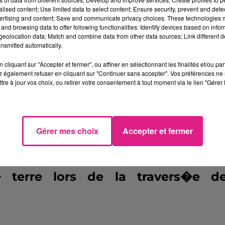
alised content; Use limited data to select content; Ensure security, prevent and detect
r les ouvrages pendant la coupure 
ertising and content; Save and communicate privacy choices. These technologies
and browsing data to offer following functionalities: Identify devices based on infor
. Les r�gles suivantes devront �t
eolocation data; Match and combine data from other data sources; Link different de
nsmitted automatically.
cliquant sur "Accepter et fermer", ou affiner en sélectionnant les finalités et/ou pa
 également refuser en cliquant sur "Continuer sans accepter". Vos préférences ne 
fiques seront mis en place 
tre à jour vos choix, ou retirer votre consentement à tout moment via le lien "Gérer 
aire pour la s�curit� de tous que l
au chantier suivent de mani�
ts.
Gérer mes choix
Accepter et fermer
urs d'engins � roues devront mett
 terre lors de la travers�e d