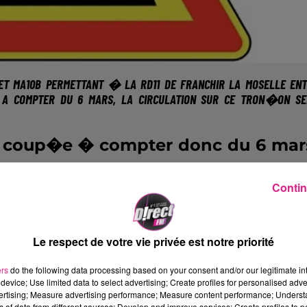
ET MA10B PERMETTANT � LA RD11 DE FRANCHIR LA MOSELLE EN
. A COMPTER DU 6 MARS, LA CIRCULATION SUR CE TRON�ON S
nt coup�e � compter donc du 6 mar
'importantes perturbations sont
Contin
rafic actuel sur la RD11, soit 15 0
r. Des d�viations seront mises 
es conseill�s est d�j�install�.
Le respect de votre vie privée est notre priorité
ers
do the following data processing based on your consent and/or our legitimate int
ns sur les ouvrages, le D�parteme
device; Use limited data to select advertising; Create profiles for personalised adver
vertising; Measure advertising performance; Measure content performance; Unders
�cifiques pour permettre � c
ns of data from different sources; Develop and improve services; Create profiles to 