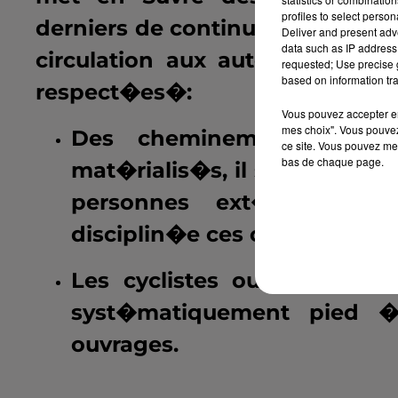
profiles to select person
derniers de continuer � franchi
Deliver and present adv
data such as IP address 
circulation aux automobilistes
requested; Use precise g
based on information tra
respect�es�:
Vous pouvez accepter en 
mes choix". Vous pouvez
Des cheminements sp�ci
ce site. Vous pouvez met
bas de chaque page.
mat�rialis�s, il sera n�cess
personnes ext�rieures 
disciplin�e ces cheminemen
Les cyclistes ou utilisate
syst�matiquement pied �
ouvrages.