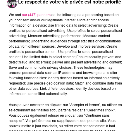
Le respect de votre vie privée est notre priorité
palmiers dans un d�cor
atypique. Pour les personnes
We and
our (447) partners
do the following data processing based on
your consent and/or our legitimate interest: Store and/or access
cherchant plus de tranquillit�
information on a device; Use limited data to select advertising; Create
profiles for personalised advertising; Use profiles to select personalised
il existe aussi la rivi�re douce
advertising; Measure advertising performance; Measure content
performance; Understand audiences through statistics or combinations
pour une ballade 100%
of data from different sources; Develop and improve services; Create
profiles to personalise content; Use profiles to select personalised
d�tente. Et enfin avant de
content; Use limited data to select content; Ensure security, prevent and
detect fraud, and fix errors; Deliver and present advertising and content;
repartir n'h�sitez pas � faire
Save and communicate privacy choices. These technologies may
process personal data such as IP address and browsing data to offer
un tour dans les bains �
following functionalities: Identify devices based on information actively
requested; Use precise geolocation data; Match and combine data from
remous, id�al avant de
other data sources; Link different devices; Identify devices based on
information transmitted automatically.
reprendre la route. Si vous
Vous pouvez accepter en cliquant sur "Accepter et fermer", ou affiner en
souhaitez en faire un peu plus,
sélectionnant les finalités et/ou partenaires dans "Gérer mes choix".
Vous pouvez également refuser en cliquant sur "Continuer sans
d'autres activit�s
accepter". Vos préférences ne s'appliqueront que pour ce site. Vous
pouvez mettre à jour vos choix, ou retirer votre consentement à tout
moment via le lien "Gérer les cookies" situé en bas de chaque page.