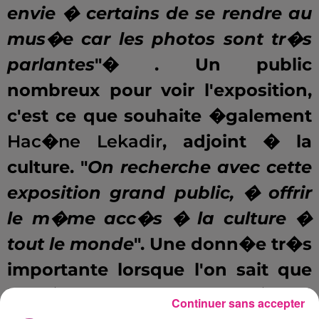
envie � certains de se rendre au
mus�e car les photos sont tr�s
parlantes
"� . Un public
nombreux pour voir l'exposition,
c'est ce que souhaite �galement
Hac�ne Lekadir
, adjoint � la
culture. "
On recherche avec cette
exposition grand public, � offrir
le m�me acc�s � la culture �
tout le monde
". Une donn�e tr�s
importante lorsque l'on sait que
la fr�quentation des mus�es a
Continuer sans accepter