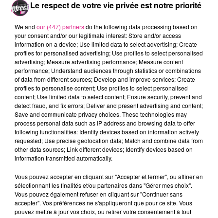
baiss� de
20%
en 2017.
Le respect de votre vie privée est notre priorité
Metz et ses jardins respectent les
We and
our (447) partners
do the following data processing based on
your consent and/or our legitimate interest: Store and/or access
r�gles �cologiques et mettent
information on a device; Use limited data to select advertising; Create
profiles for personalised advertising; Use profiles to select personalised
tout en oeuvre pour que la
advertising; Measure advertising performance; Measure content
performance; Understand audiences through statistics or combinations
fragilit� de la plan�te sensibilise
of data from different sources; Develop and improve services; Create
profiles to personalise content; Use profiles to select personalised
les visiteurs. Et l'expo
Pesquet
content; Use limited data to select content; Ensure security, prevent and
detect fraud, and fix errors; Deliver and present advertising and content;
joue �galement ce r�le comme
Save and communicate privacy choices. These technologies may
process personal data such as IP address and browsing data to offer
l'explique
Marylin Molinet
:
following functionalities: Identify devices based on information actively
requested; Use precise geolocation data; Match and combine data from
other data sources; Link different devices; Identify devices based on
information transmitted automatically.
Vous pouvez accepter en cliquant sur "Accepter et fermer", ou affiner en
Longez le plan d'eau pour
sélectionnant les finalités et/ou partenaires dans "Gérer mes choix".
Vous pouvez également refuser en cliquant sur "Continuer sans
voyager au
S�n�gal
avec la
accepter". Vos préférences ne s'appliqueront que pour ce site. Vous
pouvez mettre à jour vos choix, ou retirer votre consentement à tout