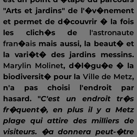
"Arts et jardins" de l'�v�nement
et permet de d�couvrir � la fois
les clich�s de
l'astronaute
fran�ais
mais aussi, la beaut� et
la vari�t� des jardins messins.
Marylin Molinet
, d�l�gu�e � la
biodiversit� pour la
Ville de Metz
,
n'a pas choisi l'endroit par
hasard. "
C'est un endroit tr�s
fr�quent�, en plus il y a Metz
plage qui attire des milliers de
visiteurs. �a donnera peut-�tre