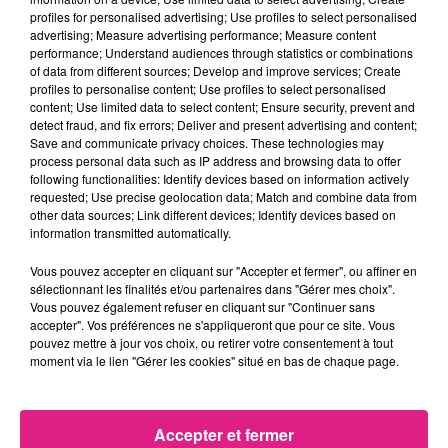
profiles for personalised advertising; Use profiles to select personalised
afin d' assister � une �mission
advertising; Measure advertising performance; Measure content
performance; Understand audiences through statistics or combinations
en live de THE VOICE !�Inclus : 2
of data from different sources; Develop and improve services; Create
profiles to personalise content; Use profiles to select personalised
Billets TGV en 1�re classe, Nuit en
content; Use limited data to select content; Ensure security, prevent and
detect fraud, and fix errors; Deliver and present advertising and content;
suite h�tel 4* avec petits
Save and communicate privacy choices. These technologies may
process personal data such as IP address and browsing data to offer
d�jeuners et vos deux entr�es
following functionalities: Identify devices based on information actively
requested; Use precise geolocation data; Match and combine data from
pour l'�mission.
other data sources; Link different devices; Identify devices based on
information transmitted automatically.
�Pour jouer, remplissez le
Vous pouvez accepter en cliquant sur "Accepter et fermer", ou affiner en
sélectionnant les finalités et/ou partenaires dans "Gérer mes choix".
formulaire ci-dessous avec votre
Vous pouvez également refuser en cliquant sur "Continuer sans
accepter". Vos préférences ne s'appliqueront que pour ce site. Vous
message !
pouvez mettre à jour vos choix, ou retirer votre consentement à tout
moment via le lien "Gérer les cookies" situé en bas de chaque page.
[contact-form-7 id="321" title="Formulaire de contact
1"]
FIL ACTUS
Accepter et fermer