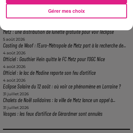
Gérer mes choix
7 août 2026
Lorraine : une journée pas comme les autres au Parc animalier de...
6 août 2026
Metz : une distribution de lunette gratuite pour voir l’éclipse
5 août 2026
Casting de Woof : l'Euro-Métropole de Metz part à la recherche de...
4 août 2026
Officiel : Gauthier Hein quitte le FC Metz pour l'OGC Nice
4 août 2026
Officiel : le lac de Madine reporte son feu d’artifice
4 août 2026
Eclipse Solaire du 12 août : où voir ce phénomène en Lorraine ?
31 juillet 2026
Chalets de Noël solidaires : la ville de Metz lance un appel à...
31 juillet 2026
Vosges : les feux d’artifice de Gérardmer sont annulés